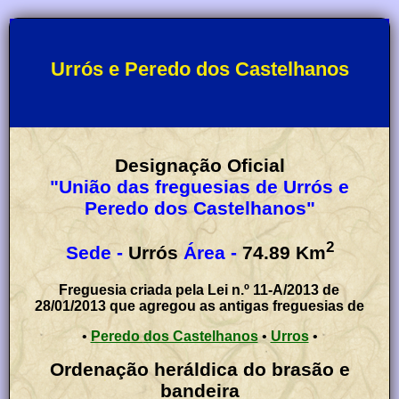
Urrós e Peredo dos Castelhanos
Designação Oficial
"União das freguesias de Urrós e
Peredo dos Castelhanos"
2
Sede -
Urrós
Área -
74.89
Km
Freguesia criada pela Lei n.º 11-A/2013 de
28/01/2013 que agregou as antigas freguesias de
•
Peredo dos Castelhanos
•
Urros
•
Ordenação heráldica do brasão e
bandeira