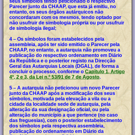
seus símbolos tendo peticionado o respectivo
Parecer junto da CHAAP, que esta já emitiu, no
entanto, os seus órgãos autárquicos não
concordaram com os mesmos, tendo optado por
não usufruir de simbologia própria ou por usufruir
de simbologia ilegal;
4 – Os símbolos foram estabelecidos pela
assembleia, após ter sido emitido o Parecer pela
CHAAP, no entanto, a autarquia não promoveu a
publicação do respectivo ordenamento em Diário
da República e o posterior registo na Direcção
Geral das Autarquias Locais (DGAL), de forma a
concluir o processo, conforme o
Capitulo 1, Artigo
4º, 2 e 3, da Lei n.º 53/91 de 7 de Agosto
.
5 – A autarquia não peticionou um novo Parecer
junto da CHAAP após a modificação dos seus
símbolos, motivada pela elevação a vila ou a
cidade da localidade sede de autarquia, pela
alteração da sua designação oficial, ou pela
alteração do município a que pertence (no caso
das freguesias), com o posterior estabelecimento
dos símbolos pela respectiva assembleia,
publicação do ordenamento em Diário da