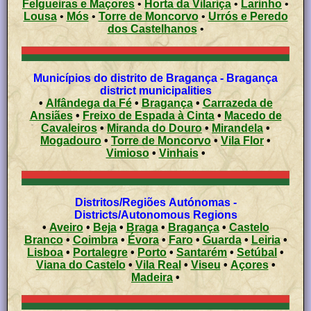
Felgueiras e Maçores
•
Horta da Vilariça
•
Larinho
•
Lousa
•
Mós
•
Torre de Moncorvo
•
Urrós e Peredo
dos Castelhanos
•
Municípios do distrito de Bragança - Bragança
district municipalities
•
Alfândega da Fé
•
Bragança
•
Carrazeda de
Ansiães
•
Freixo de Espada à Cinta
•
Macedo de
Cavaleiros
•
Miranda do Douro
•
Mirandela
•
Mogadouro
•
Torre de Moncorvo
•
Vila Flor
•
Vimioso
•
Vinhais
•
Distritos/Regiões Autónomas -
Districts/Autonomous Regions
•
Aveiro
•
Beja
•
Braga
•
Bragança
•
Castelo
Branco
•
Coimbra
•
Évora
•
Faro
•
Guarda
•
Leiria
•
Lisboa
•
Portalegre
•
Porto
•
Santarém
•
Setúbal
•
Viana do Castelo
•
Vila Real
•
Viseu
•
Açores
•
Madeira
•