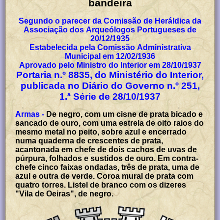
bandeira
Segundo o parecer da Comissão de Heráldica da
Associação dos Arqueólogos Portugueses de
20/12/1935
Estabelecida pela Comissão Administrativa
Municipal em 12/02/1936
Aprovado pelo Ministro do Interior em 28/10/1937
Portaria n.º 8835, do Ministério do Interior,
publicada no Diário do Governo n.º 251,
1.ª Série de 28/10/1937
Armas -
De negro, com um cisne de prata bicado e
sancado de ouro, com uma estrela de oito raios do
mesmo metal no peito, sobre azul e encerrado
numa quaderna de crescentes de prata,
acantonada em chefe de dois cachos de uvas de
púrpura, folhados e sustidos de ouro. Em contra-
chefe cinco faixas ondadas, três de prata, uma de
azul e outra de verde. Coroa mural de prata com
quatro torres. Listel de branco com os dizeres
"Vila de Oeiras", de negro.