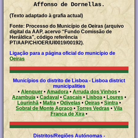
Affonso de Dornellas.
(Texto adaptado à grafia actual)
Fonte: Processo do Município de Oeiras (arquivo
digital da AAP, acervo “Fundo Comissão de
Heráldica”, código referência
PT/AAP/CH/OER/UI0019/00192).
Ligação para a página oficial do município de
Oeiras
Municípios do distrito de Lisboa - Lisboa district
municipalities
•
Alenquer
•
Amadora
•
Arruda dos Vinhos
•
Azambuja
•
Cadaval
•
Cascais
•
Lisboa
•
Loures
•
Lourinhã
•
Mafra
•
Odivelas
•
Oeiras
•
Sintra
•
Sobral de Monte Agraço
•
Torres Vedras
•
Vila
Franca de Xira
•
Distritos/Regiões Autónomas -