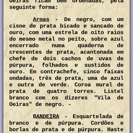
Oeiras ficam bem ordenadas, pela
seguinte forma:
Armas
- De negro, com um
cisne de prata bicado e sancado de
ouro, com uma estrela de oito raios
do mesmo metal no peito, sobre azul
encerrado numa quaderna de
crescentes de prata, acantonada em
chefe de dois cachos de uvas de
púrpura, folhados e sustidos de
ouro. Em contrachefe, cinco faixas
ondadas, três de prata, uma de azul
e outra de verde. Coroa mural de
prata de quatro torres. Listel
branco com os dizeres "Vila de
Oeiras" de negro. -
B
ANDEIRA
- Esquartelada de
branco e de púrpura. Cordões e
borlas de prata e de púrpura. Haste