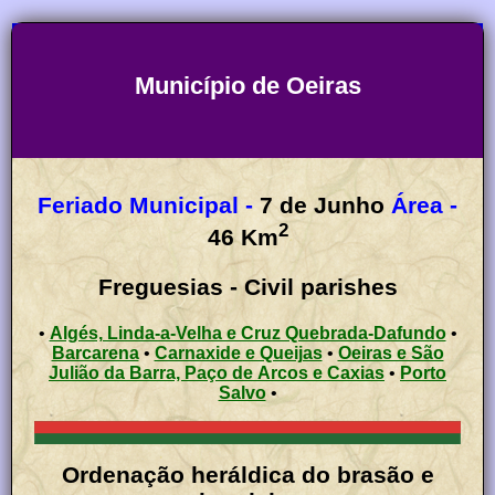
Município de Oeiras
Feriado Municipal -
7 de Junho
Área -
2
46
Km
Freguesias - Civil parishes
•
Algés, Linda-a-Velha e Cruz Quebrada-Dafundo
•
Barcarena
•
Carnaxide e Queijas
•
Oeiras e São
Julião da Barra, Paço de Arcos e Caxias
•
Porto
Salvo
•
Ordenação heráldica do brasão e