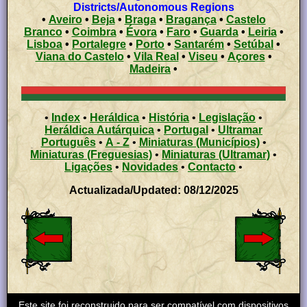
Districts/Autonomous Regions
•
Aveiro
•
Beja
•
Braga
•
Bragança
•
Castelo
Branco
•
Coimbra
•
Évora
•
Faro
•
Guarda
•
Leiria
•
Lisboa
•
Portalegre
•
Porto
•
Santarém
•
Setúbal
•
Viana do Castelo
•
Vila Real
•
Viseu
•
Açores
•
Madeira
•
•
Index
•
Heráldica
•
História
•
Legislação
•
Heráldica Autárquica
•
Portugal
•
Ultramar
Português
•
A - Z
•
Miniaturas (Municípios)
•
Miniaturas (Freguesias)
•
Miniaturas (Ultramar)
•
Ligações
•
Novidades
•
Contacto
•
Actualizada/Updated: 08/12/2025
Este site foi reconstruido para ser compatível com dispositivos