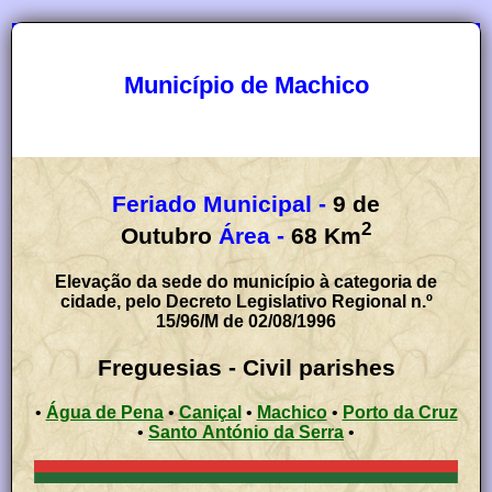
Município de Machico
Feriado Municipal -
9 de
2
Outubro
Área -
68
Km
Elevação da sede do município à categoria de
cidade, pelo Decreto Legislativo Regional n.º
15/96/M de 02/08/1996
Freguesias - Civil parishes
•
Água de Pena
•
Caniçal
•
Machico
•
Porto da Cruz
•
Santo António da Serra
•