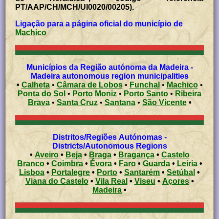
PT/AAP/CH/MCH/UI0020/00205).
Ligação para a página oficial do município de
Machico
Municípios da Região autónoma da Madeira -
Madeira autonomous region municipalities
•
Calheta
•
Câmara de Lobos
•
Funchal
•
Machico
•
Ponta do Sol
•
Porto Moniz
•
Porto Santo
•
Ribeira
Brava
•
Santa Cruz
•
Santana
•
São Vicente
•
Distritos/Regiões Autónomas -
Districts/Autonomous Regions
•
Aveiro
•
Beja
•
Braga
•
Bragança
•
Castelo
Branco
•
Coimbra
•
Évora
•
Faro
•
Guarda
•
Leiria
•
Lisboa
•
Portalegre
•
Porto
•
Santarém
•
Setúbal
•
Viana do Castelo
•
Vila Real
•
Viseu
•
Açores
•
Madeira
•