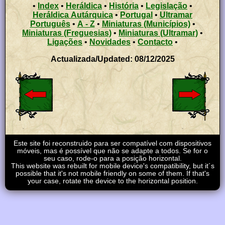
•
Index
•
Heráldica
•
História
•
Legislação
•
Heráldica Autárquica
•
Portugal
•
Ultramar
Português
•
A - Z
•
Miniaturas (Municípios)
•
Miniaturas (Freguesias)
•
Miniaturas (Ultramar)
•
Ligações
•
Novidades
•
Contacto
•
Actualizada/Updated: 08/12/2025
Este site foi reconstruido para ser compatível com dispositivos
móveis, mas é possível que não se adapte a todos. Se for o
seu caso, rode-o para a posição horizontal.
This website was rebuilt for mobile device's compatibility, but it´s
possible that it's not mobile friendly on some of them. If that's
your case, rotate the device to the horizontal position.