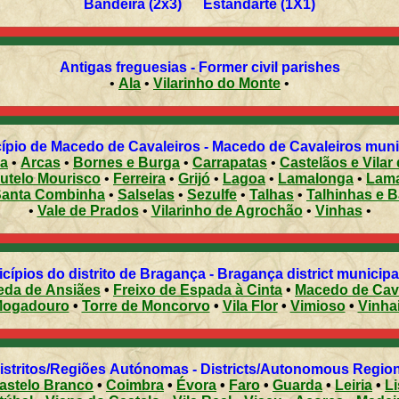
Bandeira (2x3) Estandarte (1X1)
Antigas freguesias - Former civil parishes
•
Ala
•
Vilarinho do Monte
•
pio de Macedo de Cavaleiros - Macedo de Cavaleiros munici
a
•
Arcas
•
Bornes e Burga
•
Carrapatas
•
Castelãos e Vilar
utelo Mourisco
•
Ferreira
•
Grijó
•
Lagoa
•
Lamalonga
•
Lam
Santa Combinha
•
Salselas
•
Sezulfe
•
Talhas
•
Talhinhas e 
•
Vale de Prados
•
Vilarinho de Agrochão
•
Vinhas
•
cípios do distrito de Bragança - Bragança district municipal
eda de Ansiães
•
Freixo de Espada à Cinta
•
Macedo de Cav
ogadouro
•
Torre de Moncorvo
•
Vila Flor
•
Vimioso
•
Vinha
Distritos/Regiões Autónomas - Districts/Autonomous Regi
astelo Branco
•
Coimbra
•
Évora
•
Faro
•
Guarda
•
Leiria
•
L