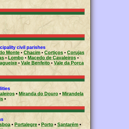
pality civil parishes
 do Monte
•
Chacim
•
Cortiços
•
Corujas
as
•
Lombo
•
Macedo de Cavaleiros
•
Bagueixe
•
Vale Benfeito
•
Vale da Porca
ities
aleiros
•
Miranda do Douro
•
Mirandela
is
•
ons
isboa
•
Portalegre
•
Porto
•
Santarém
•