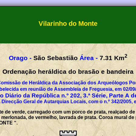
Vilarinho do Monte
2
Orago -
São Sebastião
Área -
7.31
Km
Ordenação heráldica do brasão e bandeira
Comissão de Heráldica da Associação dos Arqueólogos Por
belecida em reunião de Assembleia de Freguesia, em 02/09
 Diário da República n.º 202, 3.ª Série, Parte A 
 Direcção Geral de Autarquias Locais, com o n.º 342/2005, 
 de verde, carregado com um porco de prata, realçado de
erlonada, de vermelho, lavrada de prata. Coroa mural de pr
ONTE “.