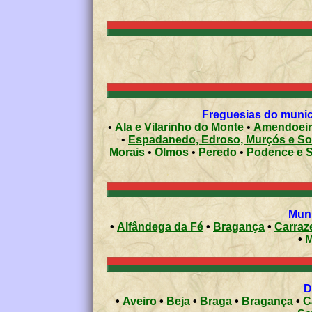
Freguesias do municí
•
Ala e Vilarinho do Monte
•
Amendoeir
•
Espadanedo, Edroso, Murçós e So
Morais
•
Olmos
•
Peredo
•
Podence e 
Muni
•
Alfândega da Fé
•
Bragança
•
Carraz
•
M
•
Aveiro
•
Beja
•
Braga
•
Bragança
•
C