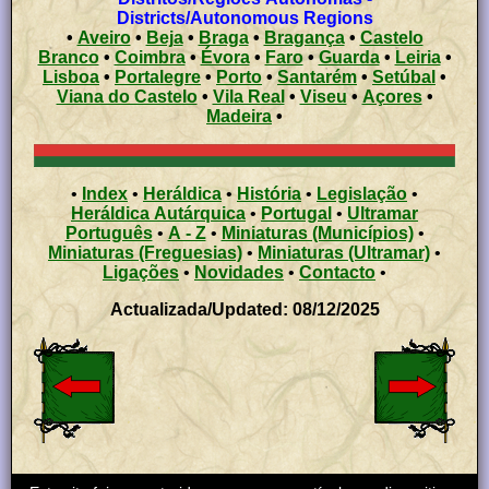
Districts/Autonomous Regions
•
Aveiro
•
Beja
•
Braga
•
Bragança
•
Castelo
Branco
•
Coimbra
•
Évora
•
Faro
•
Guarda
•
Leiria
•
Lisboa
•
Portalegre
•
Porto
•
Santarém
•
Setúbal
•
Viana do Castelo
•
Vila Real
•
Viseu
•
Açores
•
Madeira
•
•
Index
•
Heráldica
•
História
•
Legislação
•
Heráldica Autárquica
•
Portugal
•
Ultramar
Português
•
A - Z
•
Miniaturas (Municípios)
•
Miniaturas (Freguesias)
•
Miniaturas (Ultramar)
•
Ligações
•
Novidades
•
Contacto
•
Actualizada/Updated: 08/12/2025