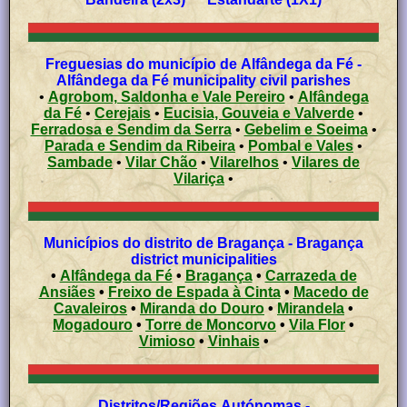
Freguesias do município de Alfândega da Fé -
Alfândega da Fé municipality civil parishes
•
Agrobom, Saldonha e Vale Pereiro
•
Alfândega
da Fé
•
Cerejais
•
Eucisia, Gouveia e Valverde
•
Ferradosa e Sendim da Serra
•
Gebelim e Soeima
•
Parada e Sendim da Ribeira
•
Pombal e Vales
•
Sambade
•
Vilar Chão
•
Vilarelhos
•
Vilares de
Vilariça
•
Municípios do distrito de Bragança - Bragança
district municipalities
•
Alfândega da Fé
•
Bragança
•
Carrazeda de
Ansiães
•
Freixo de Espada à Cinta
•
Macedo de
Cavaleiros
•
Miranda do Douro
•
Mirandela
•
Mogadouro
•
Torre de Moncorvo
•
Vila Flor
•
Vimioso
•
Vinhais
•
Distritos/Regiões Autónomas -