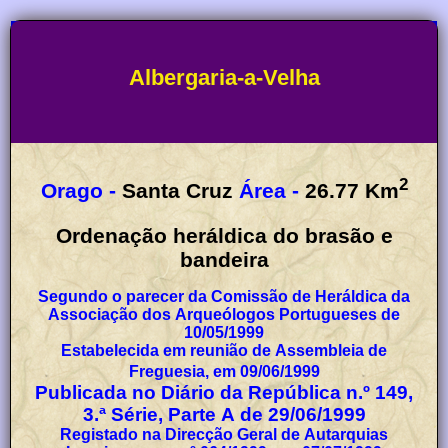
Albergaria-a-Velha
2
Orago -
Santa Cruz
Área -
26.77
Km
Ordenação heráldica do brasão e
bandeira
Segundo o parecer da Comissão de Heráldica da
Associação dos Arqueólogos Portugueses de
10/05/1999
Estabelecida em reunião de Assembleia de
Freguesia, em 09/06/1999
Publicada no Diário da República n.º 149,
3.ª Série, Parte A de 29/06/1999
Registado na Direcção Geral de Autarquias