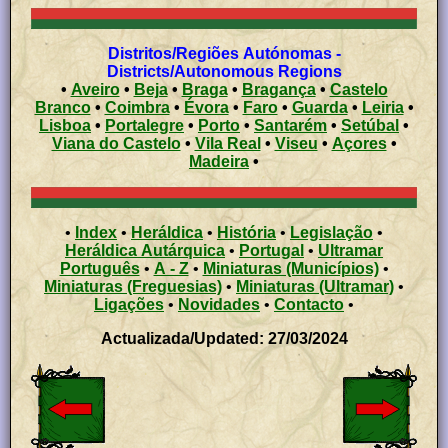
Distritos/Regiões Autónomas -
Districts/Autonomous Regions
•
Aveiro
•
Beja
•
Braga
•
Bragança
•
Castelo
Branco
•
Coimbra
•
Évora
•
Faro
•
Guarda
•
Leiria
•
Lisboa
•
Portalegre
•
Porto
•
Santarém
•
Setúbal
•
Viana do Castelo
•
Vila Real
•
Viseu
•
Açores
•
Madeira
•
•
Index
•
Heráldica
•
História
•
Legislação
•
Heráldica Autárquica
•
Portugal
•
Ultramar
Português
•
A - Z
•
Miniaturas (Municípios)
•
Miniaturas (Freguesias)
•
Miniaturas (Ultramar)
•
Ligações
•
Novidades
•
Contacto
•
Actualizada/Updated: 27/03/2024