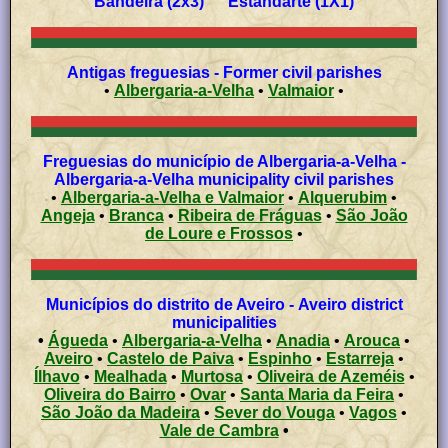
Bandeira (2x3) Estandarte (1X1)
Antigas freguesias - Former civil parishes
•
Albergaria-a-Velha
•
Valmaior
•
Freguesias do município de Albergaria-a-Velha -
Albergaria-a-Velha municipality civil parishes
•
Albergaria-a-Velha e Valmaior
•
Alquerubim
•
Angeja
•
Branca
•
Ribeira de Fráguas
•
São João
de Loure e Frossos
•
Municípios do distrito de Aveiro - Aveiro district
municipalities
•
Águeda
•
Albergaria-a-Velha
•
Anadia
•
Arouca
•
Aveiro
•
Castelo de Paiva
•
Espinho
•
Estarreja
•
Ílhavo
•
Mealhada
•
Murtosa
•
Oliveira de Azeméis
•
Oliveira do Bairro
•
Ovar
•
Santa Maria da Feira
•
São João da Madeira
•
Sever do Vouga
•
Vagos
•
Vale de Cambra
•