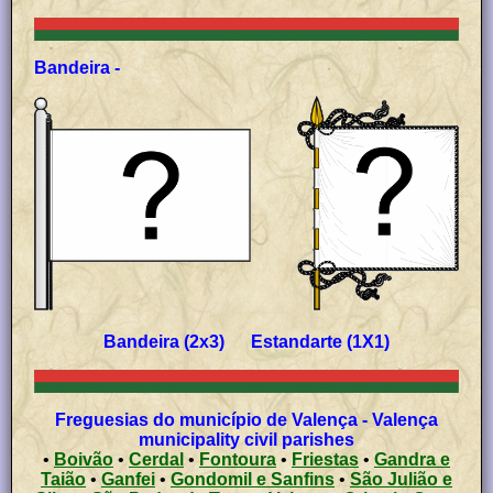
Bandeira -
Bandeira (2x3) Estandarte (1X1)
Freguesias do município de Valença - Valença
municipality civil parishes
•
Boivão
•
Cerdal
•
Fontoura
•
Friestas
•
Gandra e
Taião
•
Ganfei
•
Gondomil e Sanfins
•
São Julião e