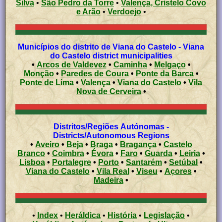
Silva
•
São Pedro da Torre
•
Valença, Cristelo Covo
e Arão
•
Verdoejo
•
Municípios do distrito de Viana do Castelo - Viana
do Castelo district municipalities
•
Arcos de Valdevez
•
Caminha
•
Melgaço
•
Monção
•
Paredes de Coura
•
Ponte da Barca
•
Ponte de Lima
•
Valença
•
Viana do Castelo
•
Vila
Nova de Cerveira
•
Distritos/Regiões Autónomas -
Districts/Autonomous Regions
•
Aveiro
•
Beja
•
Braga
•
Bragança
•
Castelo
Branco
•
Coimbra
•
Évora
•
Faro
•
Guarda
•
Leiria
•
Lisboa
•
Portalegre
•
Porto
•
Santarém
•
Setúbal
•
Viana do Castelo
•
Vila Real
•
Viseu
•
Açores
•
Madeira
•
•
Index
•
Heráldica
•
História
•
Legislação
•