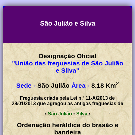
São Julião e Silva
Designação Oficial
"União das freguesias de São Julião
e Silva"
2
Sede -
São Julião
Área -
8.18
Km
Freguesia criada pela Lei n.º 11-A/2013 de
28/01/2013 que agregou as antigas freguesias de
•
São Julião
•
Silva
•
Ordenação heráldica do brasão e
bandeira