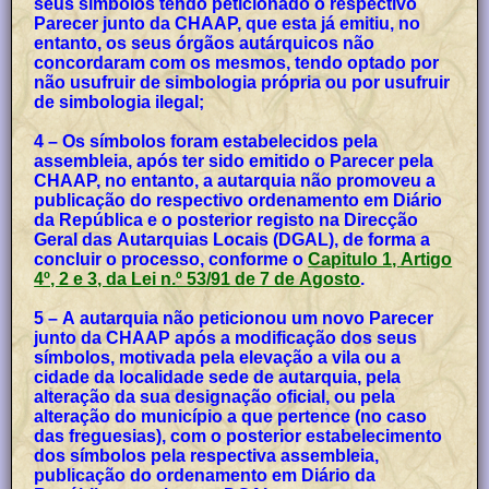
seus símbolos tendo peticionado o respectivo
Parecer junto da CHAAP, que esta já emitiu, no
entanto, os seus órgãos autárquicos não
concordaram com os mesmos, tendo optado por
não usufruir de simbologia própria ou por usufruir
de simbologia ilegal;
4 – Os símbolos foram estabelecidos pela
assembleia, após ter sido emitido o Parecer pela
CHAAP, no entanto, a autarquia não promoveu a
publicação do respectivo ordenamento em Diário
da República e o posterior registo na Direcção
Geral das Autarquias Locais (DGAL), de forma a
concluir o processo, conforme o
Capitulo 1, Artigo
4º, 2 e 3, da Lei n.º 53/91 de 7 de Agosto
.
5 – A autarquia não peticionou um novo Parecer
junto da CHAAP após a modificação dos seus
símbolos, motivada pela elevação a vila ou a
cidade da localidade sede de autarquia, pela
alteração da sua designação oficial, ou pela
alteração do município a que pertence (no caso
das freguesias), com o posterior estabelecimento
dos símbolos pela respectiva assembleia,
publicação do ordenamento em Diário da