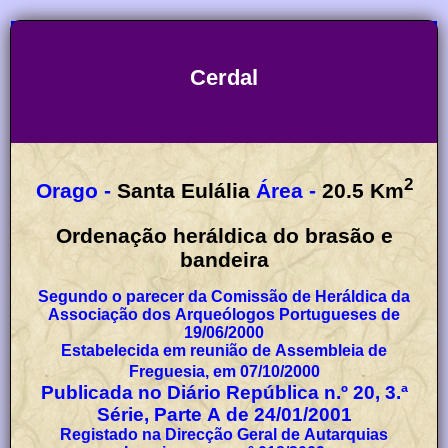
Cerdal
2
Orago -
Santa Eulália
Área -
20.5
Km
Ordenação heráldica do brasão e
bandeira
Segundo o parecer da Comissão de Heráldica da
Associação dos Arqueólogos Portugueses de
19/06/2000
Estabelecida em reunião de Assembleia de
Freguesia, em 07/10/2000
Publicada no Diário República n.º 20, 3.ª
Série, Parte A de 24/01/2001
Registado na Direcção Geral de Autarquias