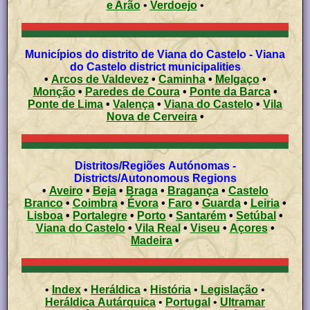
e Arão
•
Verdoejo
•
Municípios do distrito de Viana do Castelo - Viana
do Castelo district municipalities
•
Arcos de Valdevez
•
Caminha
•
Melgaço
•
Monção
•
Paredes de Coura
•
Ponte da Barca
•
Ponte de Lima
•
Valença
•
Viana do Castelo
•
Vila
Nova de Cerveira
•
Distritos/Regiões Autónomas -
Districts/Autonomous Regions
•
Aveiro
•
Beja
•
Braga
•
Bragança
•
Castelo
Branco
•
Coimbra
•
Évora
•
Faro
•
Guarda
•
Leiria
•
Lisboa
•
Portalegre
•
Porto
•
Santarém
•
Setúbal
•
Viana do Castelo
•
Vila Real
•
Viseu
•
Açores
•
Madeira
•
•
Index
•
Heráldica
•
História
•
Legislação
•
Heráldica Autárquica
•
Portugal
•
Ultramar