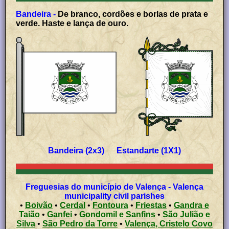
Bandeira -
De branco, cordões e borlas de prata e
verde. Haste e lança de ouro.
Bandeira (2x3) Estandarte (1X1)
Freguesias do município de Valença - Valença
municipality civil parishes
•
Boivão
•
Cerdal
•
Fontoura
•
Friestas
•
Gandra e
Taião
•
Ganfei
•
Gondomil e Sanfins
•
São Julião e
Silva
•
São Pedro da Torre
•
Valença, Cristelo Covo