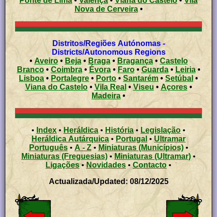
Ponte de Lima
•
Valença
•
Viana do Castelo
•
Vila
Nova de Cerveira
•
Distritos/Regiões Autónomas -
Districts/Autonomous Regions
•
Aveiro
•
Beja
•
Braga
•
Bragança
•
Castelo
Branco
•
Coimbra
•
Évora
•
Faro
•
Guarda
•
Leiria
•
Lisboa
•
Portalegre
•
Porto
•
Santarém
•
Setúbal
•
Viana do Castelo
•
Vila Real
•
Viseu
•
Açores
•
Madeira
•
•
Index
•
Heráldica
•
História
•
Legislação
•
Heráldica Autárquica
•
Portugal
•
Ultramar
Português
•
A - Z
•
Miniaturas (Municípios)
•
Miniaturas (Freguesias)
•
Miniaturas (Ultramar)
•
Ligações
•
Novidades
•
Contacto
•
Actualizada/Updated: 08/12/2025