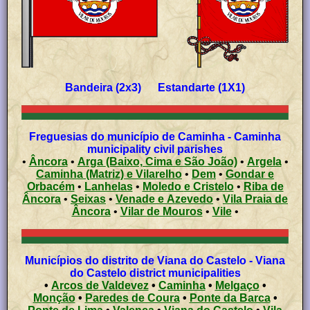
Bandeira (2x3) Estandarte (1X1)
Freguesias do município de Caminha - Caminha
municipality civil parishes
•
Âncora
•
Arga (Baixo, Cima e São João)
•
Argela
•
Caminha (Matriz) e Vilarelho
•
Dem
•
Gondar e
Orbacém
•
Lanhelas
•
Moledo e Cristelo
•
Riba de
Âncora
•
Seixas
•
Venade e Azevedo
•
Vila Praia de
Âncora
•
Vilar de Mouros
•
Vile
•
Municípios do distrito de Viana do Castelo - Viana
do Castelo district municipalities
•
Arcos de Valdevez
•
Caminha
•
Melgaço
•
Monção
•
Paredes de Coura
•
Ponte da Barca
•