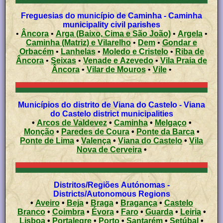
Freguesias do município de Caminha - Caminha
municipality civil parishes
•
Âncora
•
Arga (Baixo, Cima e São João)
•
Argela
•
Caminha (Matriz) e Vilarelho
•
Dem
•
Gondar e
Orbacém
•
Lanhelas
•
Moledo e Cristelo
•
Riba de
Âncora
•
Seixas
•
Venade e Azevedo
•
Vila Praia de
Âncora
•
Vilar de Mouros
•
Vile
•
Municípios do distrito de Viana do Castelo - Viana
do Castelo district municipalities
•
Arcos de Valdevez
•
Caminha
•
Melgaço
•
Monção
•
Paredes de Coura
•
Ponte da Barca
•
Ponte de Lima
•
Valença
•
Viana do Castelo
•
Vila
Nova de Cerveira
•
Distritos/Regiões Autónomas -
Districts/Autonomous Regions
•
Aveiro
•
Beja
•
Braga
•
Bragança
•
Castelo
Branco
•
Coimbra
•
Évora
•
Faro
•
Guarda
•
Leiria
•
Lisboa
•
Portalegre
•
Porto
•
Santarém
•
Setúbal
•