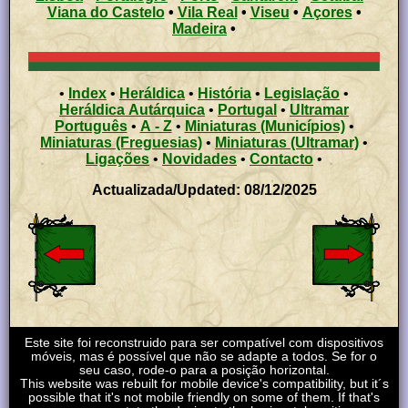
Viana do Castelo
•
Vila Real
•
Viseu
•
Açores
•
Madeira
•
•
Index
•
Heráldica
•
História
•
Legislação
•
Heráldica Autárquica
•
Portugal
•
Ultramar
Português
•
A - Z
•
Miniaturas (Municípios)
•
Miniaturas (Freguesias)
•
Miniaturas (Ultramar)
•
Ligações
•
Novidades
•
Contacto
•
Actualizada/Updated: 08/12/2025
Este site foi reconstruido para ser compatível com dispositivos
móveis, mas é possível que não se adapte a todos. Se for o
seu caso, rode-o para a posição horizontal.
This website was rebuilt for mobile device's compatibility, but it´s
possible that it's not mobile friendly on some of them. If that's