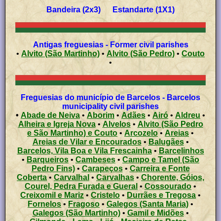
Bandeira (2x3) Estandarte (1X1)
Antigas freguesias - Former civil parishes
•
Alvito (São Martinho)
•
Alvito (São Pedro)
•
Couto
•
Freguesias do município de Barcelos - Barcelos
municipality civil parishes
•
Abade de Neiva
•
Aborim
•
Adães
•
Airó
•
Aldreu
•
Alheira e Igreja Nova
•
Alvelos
•
Alvito (São Pedro
e São Martinho) e Couto
•
Arcozelo
•
Areias
•
Areias de Vilar e Encourados
•
Balugães
•
Barcelos, Vila Boa e Vila Frescainha
•
Barcelinhos
•
Barqueiros
•
Cambeses
•
Campo e Tamel (São
Pedro Fins)
•
Carapeços
•
Carreira e Fonte
Coberta
•
Carvalhal
•
Carvalhas
•
Chorente, Góios,
Courel, Pedra Furada e Gueral
•
Cossourado
•
Creixomil e Mariz
•
Cristelo
•
Durrães e Tregosa
•
Fornelos
•
Fragoso
•
Galegos (Santa Maria)
•
Galegos (São Martinho)
•
Gamil e Midões
•