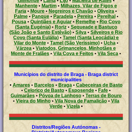
Gilmonde
•
Lama
•
Lijó
•
Macieira de Rates
•
Manhente
•
Martim
•
Milhazes, Vilar de Figos e
Faria
•
Moure
•
Negreiros e Chavão
•
Oliveira
•
Palme
•
Panque
•
Paradela
•
Pereira
•
Perelhal
•
Pousa
•
Quintiães e Aguiar
•
Remelhe
•
Rio Covo
(Santa Eugénia)
•
Roriz
•
Sequeade e Bastuço
(São João e Santo Estêvão)
•
Silva
•
Silveiros e Rio
Covo (Santa Eulália)
•
Tamel (Santa Leocádia) e
Vilar do Monte
•
Tamel (São Veríssimo)
•
Ucha
•
Várzea
•
Viatodos, Grimancelos, Minhotães e
Monte de Fralães
•
Vila Cova e Feitos
•
Vila Seca
•
Municípios do distrito de Braga - Braga district
municipalities
•
Amares
•
Barcelos
•
Braga
•
Cabeceiras de Basto
•
Celorico de Basto
•
Esposende
•
Fafe
•
Guimarães
•
Póvoa de Lanhoso
•
Terras de Bouro
•
Vieira do Minho
•
Vila Nova de Famalicão
•
Vila
Verde
•
Vizela
•
Distritos/Regiões Autónomas -