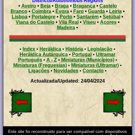
Districts/Autonomous Regions
•
Aveiro
•
Beja
•
Braga
•
Bragança
•
Castelo
Branco
•
Coimbra
•
Évora
•
Faro
•
Guarda
•
Leiria
•
Lisboa
•
Portalegre
•
Porto
•
Santarém
•
Setúbal
•
Viana do Castelo
•
Vila Real
•
Viseu
•
Açores
•
Madeira
•
•
Index
•
Heráldica
•
História
•
Legislação
•
Heráldica Autárquica
•
Portugal
•
Ultramar
Português
•
A - Z
•
Miniaturas (Municípios)
•
Miniaturas (Freguesias)
•
Miniaturas (Ultramar)
•
Ligações
•
Novidades
•
Contacto
•
Actualizada/Updated: 24/04/2024
Este site foi reconstruido para ser compatível com dispositivos