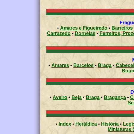
Fregue
•
Amares e Figueiredo
•
Barreiros
Carrazedo
•
Dornelas
•
Ferreiros, Proz
•
Amares
•
Barcelos
•
Braga
•
Cabecei
Bour
•
Aveiro
•
Beja
•
Braga
•
Bragança
•
C
Se
•
Index
•
Heráldica
•
História
•
Legi
Miniaturas 