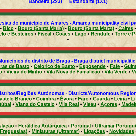
Bandeira (2x3) Estandarte (1X1)
sias do município de Amares - Amares municipality civil p
•
Bico
•
Bouro (Santa Maria)
•
Bouro (Santa Marta)
•
Caires
elo e Besteiros
•
Fiscal
•
Goães
•
Lago
•
Rendufe
•
Torre e P
•
Municípios do distrito de Braga - Braga district municipalitie
ras de Basto
•
Celorico de Basto
•
Esposende
•
Fafe
•
Guim
o
•
Vieira do Minho
•
Vila Nova de Famalicão
•
Vila Verde
•
V
Distritos/Regiões Autónomas - Districts/Autonomous Regi
astelo Branco
•
Coimbra
•
Évora
•
Faro
•
Guarda
•
Leiria
•
L
túbal
•
Viana do Castelo
•
Vila Real
•
Viseu
•
Açores
•
Madei
slação
•
Heráldica Autárquica
•
Portugal
•
Ultramar Portugu
(Freguesias)
•
Miniaturas (Ultramar)
•
Ligações
•
Novidades