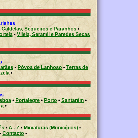
arishes
•
Caldelas, Sequeiros e Paranhos
•
ortela
•
Vilela, Seramil e Paredes Secas
s
arães
•
Póvoa de Lanhoso
•
Terras de
izela
•
ons
isboa
•
Portalegre
•
Porto
•
Santarém
•
ra
•
ês
•
A - Z
•
Miniaturas (Municípios)
•
•
Contacto
•