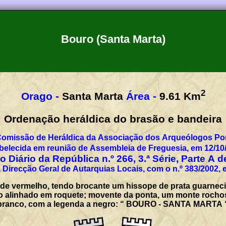
Bouro (Santa Marta)
2
Orago -
Santa Marta
Área -
9.61
Km
Ordenação heráldica do brasão e bandeira
Comissão de Heráldica da Associação dos Arqueólogos Por
belecida em reunião de Assembleia de Freguesia, em 12/10
 Diário da República n.º 266, 3.ª Série, Parte A 
 Direcção Geral de Autarquias Locais, com o n.º 383/2002, 
 de vermelho, tendo brocante um hissope de prata guarneci
o alinhado em roquete; movente da ponta, um monte rochos
el branco, com a legenda a negro: “ BOURO - SANTA MARTA 