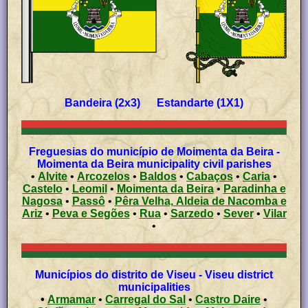
Bandeira (2x3) Estandarte (1X1)
Freguesias do município de Moimenta da Beira -
Moimenta da Beira municipality civil parishes
•
Alvite
•
Arcozelos
•
Baldos
•
Cabaços
•
Caria
•
Castelo
•
Leomil
•
Moimenta da Beira
•
Paradinha e
Nagosa
•
Passô
•
Pêra Velha, Aldeia de Nacomba e
Ariz
•
Peva e Segões
•
Rua
•
Sarzedo
•
Sever
•
Vilar
•
Municípios do distrito de Viseu - Viseu district
municipalities
•
Armamar
•
Carregal do Sal
•
Castro Daire
•