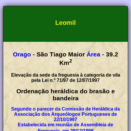
Leomil
Orago -
São Tiago Maior
Área -
39.2
2
Km
Elevação da sede da freguesia à categoria de vila
pela Lei n.º 71/97 de 12/07/1997
Ordenação heráldica do brasão e
bandeira
Segundo o parecer da Comissão de Heráldica da
Associação dos Arqueólogos Portugueses de
22/10/1997
Estabelecida em reunião de Assembleia de
Freguesia, em 29/12/1998