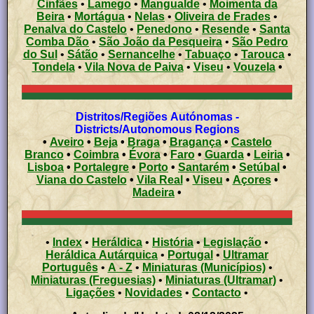
Cinfães
•
Lamego
•
Mangualde
•
Moimenta da
Beira
•
Mortágua
•
Nelas
•
Oliveira de Frades
•
Penalva do Castelo
•
Penedono
•
Resende
•
Santa
Comba Dão
•
São João da Pesqueira
•
São Pedro
do Sul
•
Sátão
•
Sernancelhe
•
Tabuaço
•
Tarouca
•
Tondela
•
Vila Nova de Paiva
•
Viseu
•
Vouzela
•
Distritos/Regiões Autónomas -
Districts/Autonomous Regions
•
Aveiro
•
Beja
•
Braga
•
Bragança
•
Castelo
Branco
•
Coimbra
•
Évora
•
Faro
•
Guarda
•
Leiria
•
Lisboa
•
Portalegre
•
Porto
•
Santarém
•
Setúbal
•
Viana do Castelo
•
Vila Real
•
Viseu
•
Açores
•
Madeira
•
•
Index
•
Heráldica
•
História
•
Legislação
•
Heráldica Autárquica
•
Portugal
•
Ultramar
Português
•
A - Z
•
Miniaturas (Municípios)
•
Miniaturas (Freguesias)
•
Miniaturas (Ultramar)
•
Ligações
•
Novidades
•
Contacto
•