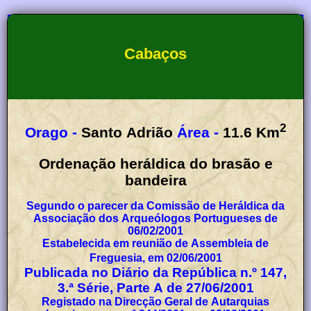
Cabaços
2
Orago -
Santo Adrião
Área -
11.6
Km
Ordenação heráldica do brasão e
bandeira
Segundo o parecer da Comissão de Heráldica da
Associação dos Arqueólogos Portugueses de
06/02/2001
Estabelecida em reunião de Assembleia de
Freguesia, em 02/06/2001
Publicada no Diário da República n.º 147,
3.ª Série, Parte A de 27/06/2001
Registado na Direcção Geral de Autarquias