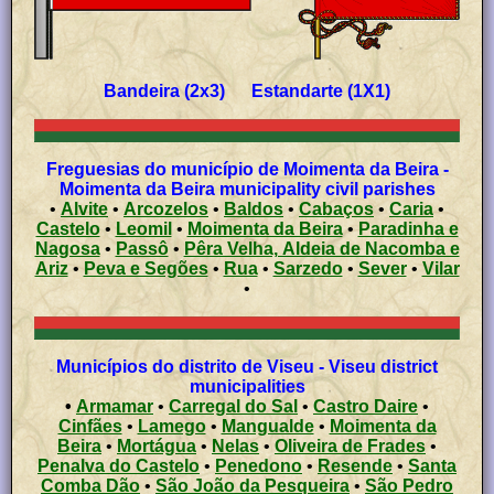
Bandeira (2x3) Estandarte (1X1)
Freguesias do município de Moimenta da Beira -
Moimenta da Beira municipality civil parishes
•
Alvite
•
Arcozelos
•
Baldos
•
Cabaços
•
Caria
•
Castelo
•
Leomil
•
Moimenta da Beira
•
Paradinha e
Nagosa
•
Passô
•
Pêra Velha, Aldeia de Nacomba e
Ariz
•
Peva e Segões
•
Rua
•
Sarzedo
•
Sever
•
Vilar
•
Municípios do distrito de Viseu - Viseu district
municipalities
•
Armamar
•
Carregal do Sal
•
Castro Daire
•
Cinfães
•
Lamego
•
Mangualde
•
Moimenta da
Beira
•
Mortágua
•
Nelas
•
Oliveira de Frades
•
Penalva do Castelo
•
Penedono
•
Resende
•
Santa
Comba Dão
•
São João da Pesqueira
•
São Pedro