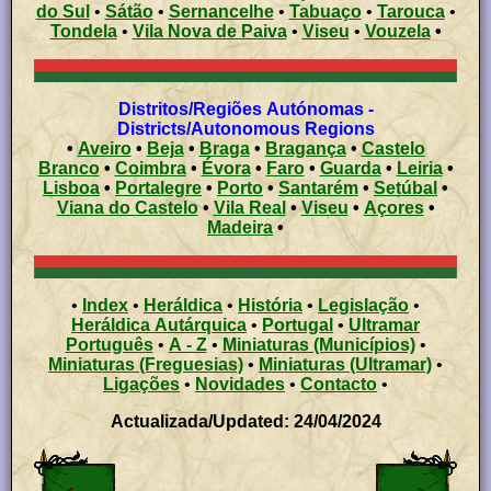
do Sul
•
Sátão
•
Sernancelhe
•
Tabuaço
•
Tarouca
•
Tondela
•
Vila Nova de Paiva
•
Viseu
•
Vouzela
•
Distritos/Regiões Autónomas -
Districts/Autonomous Regions
•
Aveiro
•
Beja
•
Braga
•
Bragança
•
Castelo
Branco
•
Coimbra
•
Évora
•
Faro
•
Guarda
•
Leiria
•
Lisboa
•
Portalegre
•
Porto
•
Santarém
•
Setúbal
•
Viana do Castelo
•
Vila Real
•
Viseu
•
Açores
•
Madeira
•
•
Index
•
Heráldica
•
História
•
Legislação
•
Heráldica Autárquica
•
Portugal
•
Ultramar
Português
•
A - Z
•
Miniaturas (Municípios)
•
Miniaturas (Freguesias)
•
Miniaturas (Ultramar)
•
Ligações
•
Novidades
•
Contacto
•
Actualizada/Updated: 24/04/2024