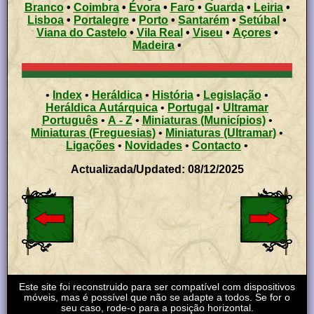
Branco
•
Coimbra
•
Évora
•
Faro
•
Guarda
•
Leiria
•
Lisboa
•
Portalegre
•
Porto
•
Santarém
•
Setúbal
•
Viana do Castelo
•
Vila Real
•
Viseu
•
Açores
•
Madeira
•
•
Index
•
Heráldica
•
História
•
Legislação
•
Heráldica Autárquica
•
Portugal
•
Ultramar
Português
•
A - Z
•
Miniaturas (Municípios)
•
Miniaturas (Freguesias)
•
Miniaturas (Ultramar)
•
Ligações
•
Novidades
•
Contacto
•
Actualizada/Updated: 08/12/2025
Este site foi reconstruido para ser compatível com dispositivos
móveis, mas é possível que não se adapte a todos. Se for o
seu caso, rode-o para a posição horizontal.