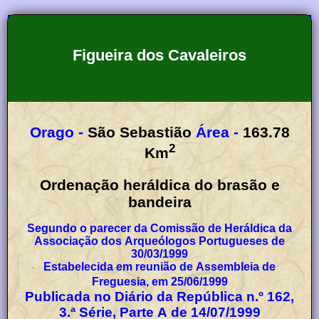
Figueira dos Cavaleiros
Orago -
São Sebastião
Área -
163.78
2
Km
Ordenação heráldica do brasão e
bandeira
Segundo o parecer da Comissão de Heráldica da
Associação dos Arqueólogos Portugueses de
30/03/1999
Estabelecida em reunião de Assembleia de
Freguesia, em 25/06/1999
Publicada no Diário da República n.º 162,
3.ª Série, Parte A de 14/07/1999