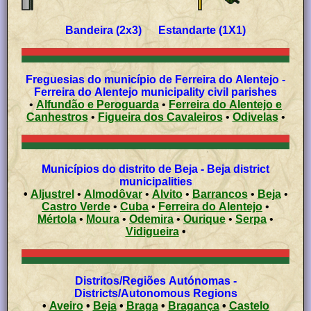
Bandeira (2x3) Estandarte (1X1)
Freguesias do município de Ferreira do Alentejo -
Ferreira do Alentejo municipality civil parishes
•
Alfundão e Peroguarda
•
Ferreira do Alentejo e
Canhestros
•
Figueira dos Cavaleiros
•
Odivelas
•
Municípios do distrito de Beja - Beja district
municipalities
•
Aljustrel
•
Almodôvar
•
Alvito
•
Barrancos
•
Beja
•
Castro Verde
•
Cuba
•
Ferreira do Alentejo
•
Mértola
•
Moura
•
Odemira
•
Ourique
•
Serpa
•
Vidigueira
•
Distritos/Regiões Autónomas -
Districts/Autonomous Regions
•
Aveiro
•
Beja
•
Braga
•
Bragança
•
Castelo