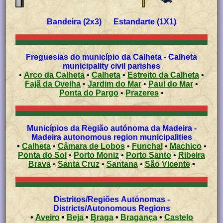
Bandeira (2x3) Estandarte (1X1)
Freguesias do município da Calheta - Calheta
municipality civil parishes
•
Arco da Calheta
•
Calheta
•
Estreito da Calheta
•
Fajã da Ovelha
•
Jardim do Mar
•
Paul do Mar
•
Ponta do Pargo
•
Prazeres
•
Municípios da Região autónoma da Madeira -
Madeira autonomous region municipalities
•
Calheta
•
Câmara de Lobos
•
Funchal
•
Machico
•
Ponta do Sol
•
Porto Moniz
•
Porto Santo
•
Ribeira
Brava
•
Santa Cruz
•
Santana
•
São Vicente
•
Distritos/Regiões Autónomas -
Districts/Autonomous Regions
•
Aveiro
•
Beja
•
Braga
•
Bragança
•
Castelo