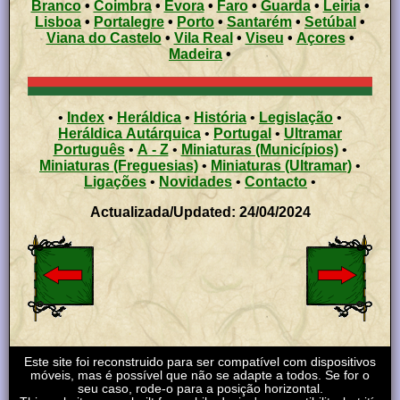
Branco
•
Coimbra
•
Évora
•
Faro
•
Guarda
•
Leiria
•
Lisboa
•
Portalegre
•
Porto
•
Santarém
•
Setúbal
•
Viana do Castelo
•
Vila Real
•
Viseu
•
Açores
•
Madeira
•
•
Index
•
Heráldica
•
História
•
Legislação
•
Heráldica Autárquica
•
Portugal
•
Ultramar
Português
•
A - Z
•
Miniaturas (Municípios)
•
Miniaturas (Freguesias)
•
Miniaturas (Ultramar)
•
Ligações
•
Novidades
•
Contacto
•
Actualizada/Updated: 24/04/2024
Este site foi reconstruido para ser compatível com dispositivos
móveis, mas é possível que não se adapte a todos. Se for o
seu caso, rode-o para a posição horizontal.