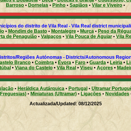
Barroso
•
Dornelas
•
Pinho
•
Sapiãos
•
Vilar e Viveiro
•
Municípios do distrito de Vila Real - Vila Real district municipal
io
•
Mondim de Basto
•
Montalegre
•
Murça
•
Peso da Régu
rta de Penaguião
•
Valpaços
•
Vila Pouca de Aguiar
•
Vila R
Distritos/Regiões Autónomas - Districts/Autonomous Regi
astelo Branco
•
Coimbra
•
Évora
•
Faro
•
Guarda
•
Leiria
•
L
túbal
•
Viana do Castelo
•
Vila Real
•
Viseu
•
Açores
•
Madei
slação
•
Heráldica Autárquica
•
Portugal
•
Ultramar Portugu
(Freguesias)
•
Miniaturas (Ultramar)
•
Ligações
•
Novidades
Actualizada/Updated: 08/12/2025