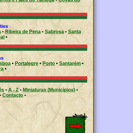
ities
a
•
Ribeira de Pena
•
Sabrosa
•
Santa
eal
•
ons
isboa
•
Portalegre
•
Porto
•
Santarém
•
ra
•
ês
•
A - Z
•
Miniaturas (Municípios)
•
•
Contacto
•