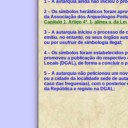
1 – A autarquia ainda não iniciou o p
2 – Os símbolos heráldicos foram apro
da Associação dos Arqueólogos Portug
Capitulo 1, Artigo 4º, 1- alínea a, da Le
3 – A autarquia iniciou o processo de
emitiu, no entanto, os seus órgãos a
ou por usufruir de simbologia ilegal;
4 – Os símbolos foram estabelecidos p
promoveu a publicação do respectivo o
Locais (DGAL), de forma a concluir o
5 – A autarquia não peticionou um no
ou a cidade da localidade sede de auta
caso das freguesias), com o posterior
da República e registo na DGAL;