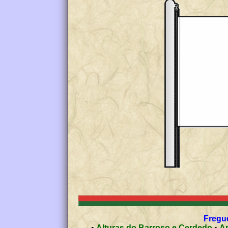
Fregue
•
Alturas do Barroso e Cerdedo
•