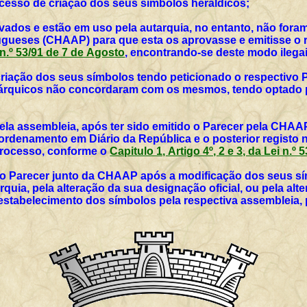
rocesso de criação dos seus símbolos heráldicos;
vados e estão em uso pela autarquia, no entanto, não for
ueses (CHAAP) para que esta os aprovasse e emitisse o r
i n.º 53/91 de 7 de Agosto
, encontrando-se deste modo ilegai
 criação dos seus símbolos tendo peticionado o respectivo 
utárquicos não concordaram com os mesmos, tendo optado p
ela assembleia, após ter sido emitido o Parecer pela CHAAP
rdenamento em Diário da República e o posterior registo 
 processo, conforme o
Capitulo 1, Artigo 4º, 2 e 3, da Lei n.º
vo Parecer junto da CHAAP após a modificação dos seus sím
rquia, pela alteração da sua designação oficial, ou pela al
 estabelecimento dos símbolos pela respectiva assembleia