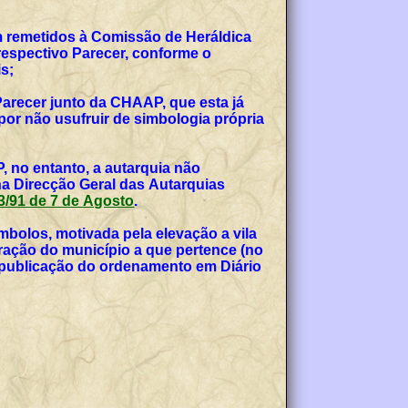
am remetidos à Comissão de Heráldica
espectivo Parecer, conforme o
s;
Parecer junto da CHAAP, que esta já
or não usufruir de simbologia própria
, no entanto, a autarquia não
na Direcção Geral das Autarquias
 53/91 de 7 de Agosto
.
bolos, motivada pela elevação a vila
teração do município a que pertence (no
, publicação do ordenamento em Diário