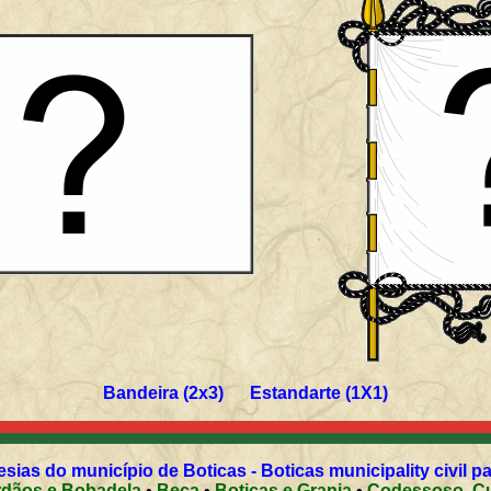
Bandeira (2x3) Estandarte (1X1)
sias do município de Boticas - Boticas municipality civil p
Ardãos e Bobadela
•
Beça
•
Boticas e Granja
•
Cod