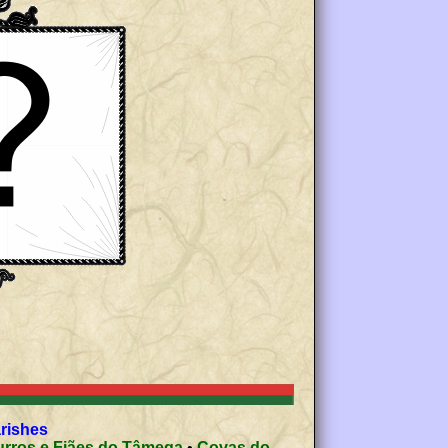
arishes
essoso, Curros e Fiães do Tâmega
•
Covas do