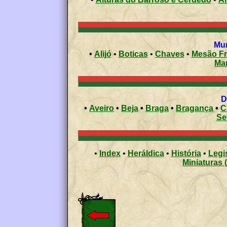
•
Alijó
•
Boticas
•
Chaves
•
Mesão Fr
Ma
•
Aveiro
•
Beja
•
Braga
•
Bragança
•
C
Se
•
Index
•
Heráldica
•
História
•
Legi
Miniaturas 