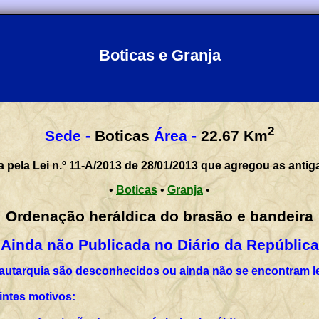
Boticas e Granja
2
Sede -
Boticas
Área -
22.67
Km
a pela Lei n.º 11-A/2013 de 28/01/2013 que agregou as antig
•
Boticas
•
Granja
•
Ordenação heráldica do brasão e bandeira
Ainda não Publicada no Diário da República
 autarquia são desconhecidos ou ainda não se encontram l
intes motivos: