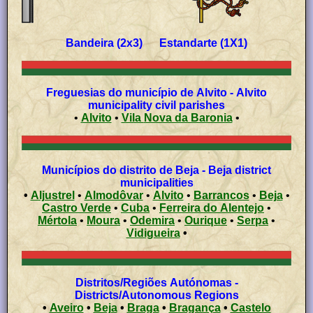
Bandeira (2x3) Estandarte (1X1)
Freguesias do município de Alvito - Alvito
municipality civil parishes
•
Alvito
•
Vila Nova da Baronia
•
Municípios do distrito de Beja - Beja district
municipalities
•
Aljustrel
•
Almodôvar
•
Alvito
•
Barrancos
•
Beja
•
Castro Verde
•
Cuba
•
Ferreira do Alentejo
•
Mértola
•
Moura
•
Odemira
•
Ourique
•
Serpa
•
Vidigueira
•
Distritos/Regiões Autónomas -
Districts/Autonomous Regions
•
Aveiro
•
Beja
•
Braga
•
Bragança
•
Castelo