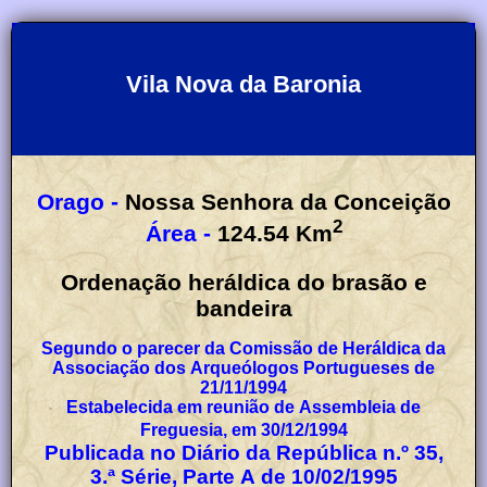
Vila Nova da Baronia
Orago -
Nossa Senhora da Conceição
2
Área -
124.54
Km
Ordenação heráldica do brasão e
bandeira
Segundo o parecer da Comissão de Heráldica da
Associação dos Arqueólogos Portugueses de
21/11/1994
Estabelecida em reunião de Assembleia de
Freguesia, em 30/12/1994
Publicada no Diário da República n.º 35,
3.ª Série, Parte A de 10/02/1995