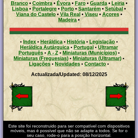
Branco
•
Coimbra
•
Évora
•
Faro
•
Guarda
•
Leiria
•
Lisboa
•
Portalegre
•
Porto
•
Santarém
•
Setúbal
•
Viana do Castelo
•
Vila Real
•
Viseu
•
Açores
•
Madeira
•
•
Index
•
Heráldica
•
História
•
Legislação
•
Heráldica Autárquica
•
Portugal
•
Ultramar
Português
•
A - Z
•
Miniaturas (Municípios)
•
Miniaturas (Freguesias)
•
Miniaturas (Ultramar)
•
Ligações
•
Novidades
•
Contacto
•
Actualizada/Updated: 08/12/2025
Este site foi reconstruido para ser compatível com dispositivos
móveis, mas é possível que não se adapte a todos. Se for o
seu caso, rode-o para a posição horizontal.