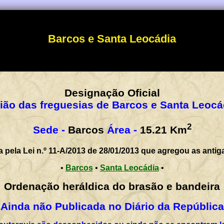
Barcos e Santa Leocádia
Designação Oficial
ião das freguesias de Barcos e Santa Leocá
2
Sede -
Barcos
Área -
15.21
Km
a pela Lei n.º 11-A/2013 de 28/01/2013 que agregou as antig
•
Barcos
•
Santa Leocádia
•
Ordenação heráldica do brasão e bandeira
Ainda não Publicada no Diário da República