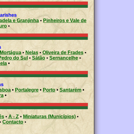
parishes
Paradela e Granjinha
•
Pinheiros e Vale de
Douro
•
s
Mortágua
•
Nelas
•
Oliveira de Frades
•
Pedro do Sul
•
Sátão
•
Sernancelhe
•
ela
•
ons
isboa
•
Portalegre
•
Porto
•
Santarém
•
ra
•
ês
•
A - Z
•
Miniaturas (Municípios)
•
•
Contacto
•