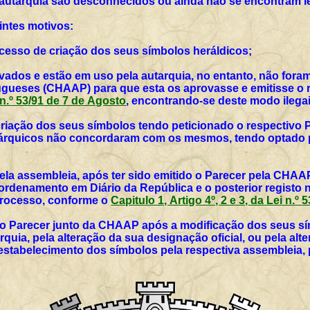
 autarquia são desconhecidos ou ainda não se encontram l
intes motivos:
rocesso de criação dos seus símbolos heráldicos;
vados e estão em uso pela autarquia, no entanto, não for
ueses (CHAAP) para que esta os aprovasse e emitisse o r
i n.º 53/91 de 7 de Agosto
, encontrando-se deste modo ilegai
 criação dos seus símbolos tendo peticionado o respectivo 
utárquicos não concordaram com os mesmos, tendo optado p
ela assembleia, após ter sido emitido o Parecer pela CHAAP
rdenamento em Diário da República e o posterior registo 
 processo, conforme o
Capitulo 1, Artigo 4º, 2 e 3, da Lei n.º
vo Parecer junto da CHAAP após a modificação dos seus sím
rquia, pela alteração da sua designação oficial, ou pela al
 estabelecimento dos símbolos pela respectiva assembleia