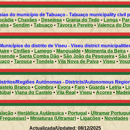
ias do município de Tabuaço - Tabuaço municipality civil 
 Leocádia
•
Chavães
•
Desejosa
•
Granja do Tedo
•
Longa
•
eira
•
Sendim
•
Tabuaço
•
Távora e Pereiro
•
Valença do 
Municípios do distrito de Viseu - Viseu district municipalitie
aire
•
Cinfães
•
Lamego
•
Mangualde
•
Moimenta da Beira
•
esende
•
Santa Comba Dão
•
São João da Pesqueira
•
São 
uaço
•
Tarouca
•
Tondela
•
Vila Nova de Paiva
•
Viseu
•
Vouz
Distritos/Regiões Autónomas - Districts/Autonomous Regi
astelo Branco
•
Coimbra
•
Évora
•
Faro
•
Guarda
•
Leiria
•
L
túbal
•
Viana do Castelo
•
Vila Real
•
Viseu
•
Açores
•
Madei
slação
•
Heráldica Autárquica
•
Portugal
•
Ultramar Portugu
(Freguesias)
•
Miniaturas (Ultramar)
•
Ligações
•
Novidades
Actualizada/Updated: 08/12/2025