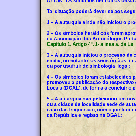
Armas - Os símbolos heráldicos desta
Tal situação poderá dever-se aos segu
1 – A autarquia ainda não iniciou o p
2 – Os símbolos heráldicos foram apro
da Associação dos Arqueólogos Portug
Capitulo 1, Artigo 4º, 1- alínea a, da Le
3 – A autarquia iniciou o processo de
emitiu, no entanto, os seus órgãos a
ou por usufruir de simbologia ilegal;
4 – Os símbolos foram estabelecidos p
promoveu a publicação do respectivo o
Locais (DGAL), de forma a concluir o
5 – A autarquia não peticionou um no
ou a cidade da localidade sede de auta
caso das freguesias), com o posterior
da República e registo na DGAL;