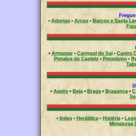
Fregues
•
Adorigo
•
Arcos
•
Barcos e Santa
Figu
•
Armamar
•
Carregal do Sal
•
Castro D
Penalva do Castelo
•
Penedono
•
R
Tab
•
Aveiro
•
Beja
•
Braga
•
Bragança
•
C
Se
•
Index
•
Heráldica
•
História
•
Legi
Miniaturas 