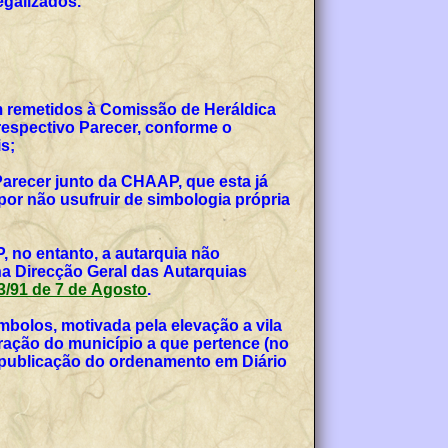
egalizados.
am remetidos à Comissão de Heráldica
espectivo Parecer, conforme o
s;
Parecer junto da CHAAP, que esta já
or não usufruir de simbologia própria
, no entanto, a autarquia não
na Direcção Geral das Autarquias
 53/91 de 7 de Agosto
.
bolos, motivada pela elevação a vila
teração do município a que pertence (no
, publicação do ordenamento em Diário