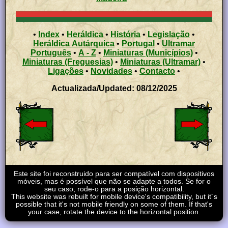
•
Index
•
Heráldica
•
História
•
Legislação
•
Heráldica Autárquica
•
Portugal
•
Ultramar
Português
•
A - Z
•
Miniaturas (Municípios)
•
Miniaturas (Freguesias)
•
Miniaturas (Ultramar)
•
Ligações
•
Novidades
•
Contacto
•
Actualizada/Updated: 08/12/2025
Este site foi reconstruido para ser compatível com dispositivos
móveis, mas é possível que não se adapte a todos. Se for o
seu caso, rode-o para a posição horizontal.
This website was rebuilt for mobile device's compatibility, but it´s
possible that it's not mobile friendly on some of them. If that's
your case, rotate the device to the horizontal position.