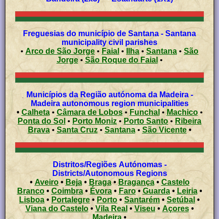
Freguesias do município de Santana - Santana
municipality civil parishes
•
Arco de São Jorge
•
Faial
•
Ilha
•
Santana
•
São
Jorge
•
São Roque do Faial
•
Municípios da Região autónoma da Madeira -
Madeira autonomous region municipalities
•
Calheta
•
Câmara de Lobos
•
Funchal
•
Machico
•
Ponta do Sol
•
Porto Moniz
•
Porto Santo
•
Ribeira
Brava
•
Santa Cruz
•
Santana
•
São Vicente
•
Distritos/Regiões Autónomas -
Districts/Autonomous Regions
•
Aveiro
•
Beja
•
Braga
•
Bragança
•
Castelo
Branco
•
Coimbra
•
Évora
•
Faro
•
Guarda
•
Leiria
•
Lisboa
•
Portalegre
•
Porto
•
Santarém
•
Setúbal
•
Viana do Castelo
•
Vila Real
•
Viseu
•
Açores
•
Madeira
•