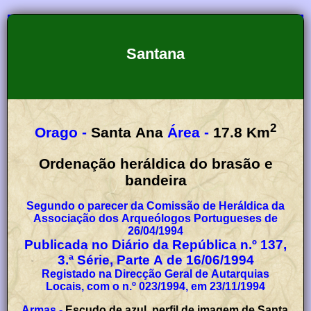
Santana
2
Orago -
Santa Ana
Área -
17.8
Km
Ordenação heráldica do brasão e
bandeira
Segundo o parecer da Comissão de Heráldica da
Associação dos Arqueólogos Portugueses de
26/04/1994
Publicada no Diário da República n.º 137,
3.ª Série, Parte A de 16/06/1994
Registado na Direcção Geral de Autarquias
Locais, com o n.º 023/1994, em 23/11/1994
Armas -
Escudo de azul, perfil de imagem de Santa