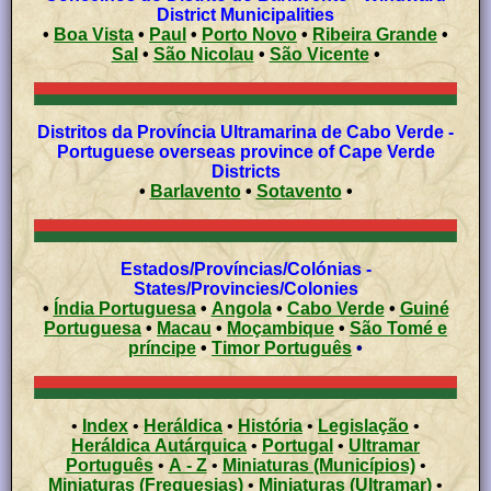
District Municipalities
•
Boa Vista
•
Paul
•
Porto Novo
•
Ribeira Grande
•
Sal
•
São Nicolau
•
São Vicente
•
Distritos da Província Ultramarina de Cabo Verde -
Portuguese overseas province of Cape Verde
Districts
•
Barlavento
•
Sotavento
•
Estados/Províncias/Colónias -
States/Provincies/Colonies
•
Índia Portuguesa
•
Angola
•
Cabo Verde
•
Guiné
Portuguesa
•
Macau
•
Moçambique
•
São Tomé e
príncipe
•
Timor Português
•
•
Index
•
Heráldica
•
História
•
Legislação
•
Heráldica Autárquica
•
Portugal
•
Ultramar
Português
•
A - Z
•
Miniaturas (Municípios)
•
Miniaturas (Freguesias)
•
Miniaturas (Ultramar)
•