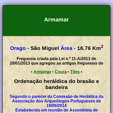
Armamar
2
Orago -
São Miguel
Área -
16.76
Km
Freguesia criada pela Lei n.º 11-A/2013 de
28/01/2013 que agregou as antigas freguesias de
•
Armamar
•
Coura
•
Tões
•
Ordenação heráldica do brasão e
bandeira
Segundo o parecer da Comissão de Heráldica da
Associação dos Arqueólogos Portugueses de
19/06/2014
Estabelecida em reunião de Assembleia de