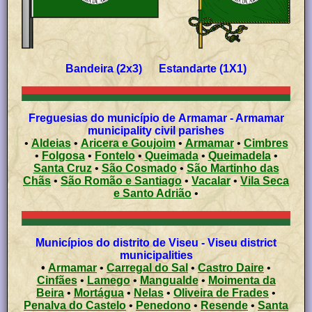
Bandeira (2x3) Estandarte (1X1)
Freguesias do município de Armamar - Armamar
municipality civil parishes
•
Aldeias
•
Aricera e Goujoim
•
Armamar
•
Cimbres
•
Folgosa
•
Fontelo
•
Queimada
•
Queimadela
•
Santa Cruz
•
São Cosmado
•
São Martinho das
Chãs
•
São Romão e Santiago
•
Vacalar
•
Vila Seca
e Santo Adrião
•
Municípios do distrito de Viseu - Viseu district
municipalities
•
Armamar
•
Carregal do Sal
•
Castro Daire
•
Cinfães
•
Lamego
•
Mangualde
•
Moimenta da
Beira
•
Mortágua
•
Nelas
•
Oliveira de Frades
•
Penalva do Castelo
•
Penedono
•
Resende
•
Santa