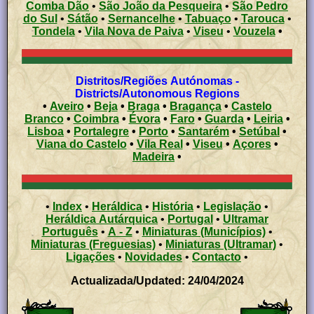
Comba Dão
•
São João da Pesqueira
•
São Pedro
do Sul
•
Sátão
•
Sernancelhe
•
Tabuaço
•
Tarouca
•
Tondela
•
Vila Nova de Paiva
•
Viseu
•
Vouzela
•
Distritos/Regiões Autónomas -
Districts/Autonomous Regions
•
Aveiro
•
Beja
•
Braga
•
Bragança
•
Castelo
Branco
•
Coimbra
•
Évora
•
Faro
•
Guarda
•
Leiria
•
Lisboa
•
Portalegre
•
Porto
•
Santarém
•
Setúbal
•
Viana do Castelo
•
Vila Real
•
Viseu
•
Açores
•
Madeira
•
•
Index
•
Heráldica
•
História
•
Legislação
•
Heráldica Autárquica
•
Portugal
•
Ultramar
Português
•
A - Z
•
Miniaturas (Municípios)
•
Miniaturas (Freguesias)
•
Miniaturas (Ultramar)
•
Ligações
•
Novidades
•
Contacto
•
Actualizada/Updated: 24/04/2024