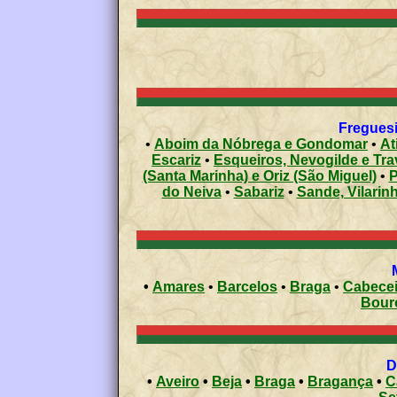
Freguesi
•
Aboim da Nóbrega e Gondomar
•
At
Escariz
•
Esqueiros, Nevogilde e Tr
(Santa Marinha) e Oriz (São Miguel)
•
P
do Neiva
•
Sabariz
•
Sande, Vilarin
•
Amares
•
Barcelos
•
Braga
•
Cabecei
Bour
•
Aveiro
•
Beja
•
Braga
•
Bragança
•
C