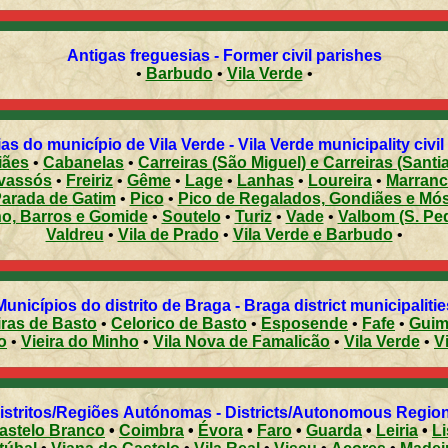
Antigas freguesias - Former civil parishes
•
Barbudo
•
Vila Verde
•
as do município de Vila Verde - Vila Verde municipality civil
iães
•
Cabanelas
•
Carreiras (São Miguel) e Carreiras (Santi
avassós
•
Freiriz
•
Gême
•
Lage
•
Lanhas
•
Loureira
•
Marranc
arada de Gatim
•
Pico
•
Pico de Regalados, Gondiães e Mó
ho, Barros e Gomide
•
Soutelo
•
Turiz
•
Vade
•
Valbom (S. Ped
Valdreu
•
Vila de Prado
•
Vila Verde e Barbudo
•
Municípios do distrito de Braga - Braga district municipalitie
ras de Basto
•
Celorico de Basto
•
Esposende
•
Fafe
•
Guim
o
•
Vieira do Minho
•
Vila Nova de Famalicão
•
Vila Verde
•
V
Distritos/Regiões Autónomas - Districts/Autonomous Regi
astelo Branco
•
Coimbra
•
Évora
•
Faro
•
Guarda
•
Leiria
•
L