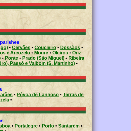
 parishes
ago)
•
Cervães
•
Coucieiro
•
Dossãos
•
os e Arcozelo
•
Moure
•
Oleiros
•
Oriz
s
•
Ponte
•
Prado (São Miguel)
•
Ribeira
ro), Passô e Valbom (S. Martinho)
•
s
arães
•
Póvoa de Lanhoso
•
Terras de
izela
•
ons
isboa
•
Portalegre
•
Porto
•
Santarém
•