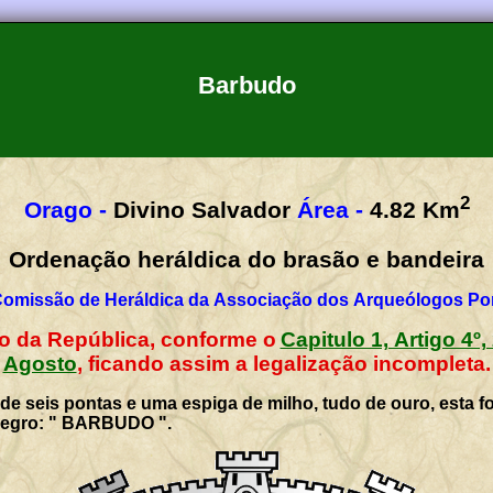
Barbudo
2
Orago -
Divino Salvador
Área -
4.82
Km
Ordenação heráldica do brasão e bandeira
Comissão de Heráldica da Associação dos Arqueólogos Por
io da República, conforme o
Capitulo 1, Artigo 4º,
Agosto
, ficando assim a legalização incompleta.
de seis pontas e uma espiga de milho, tudo de ouro, esta f
 negro: " BARBUDO ".