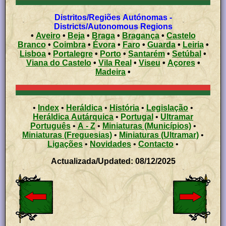
Distritos/Regiões Autónomas -
Districts/Autonomous Regions
•
Aveiro
•
Beja
•
Braga
•
Bragança
•
Castelo
Branco
•
Coimbra
•
Évora
•
Faro
•
Guarda
•
Leiria
•
Lisboa
•
Portalegre
•
Porto
•
Santarém
•
Setúbal
•
Viana do Castelo
•
Vila Real
•
Viseu
•
Açores
•
Madeira
•
•
Index
•
Heráldica
•
História
•
Legislação
•
Heráldica Autárquica
•
Portugal
•
Ultramar
Português
•
A - Z
•
Miniaturas (Municípios)
•
Miniaturas (Freguesias)
•
Miniaturas (Ultramar)
•
Ligações
•
Novidades
•
Contacto
•
Actualizada/Updated: 08/12/2025