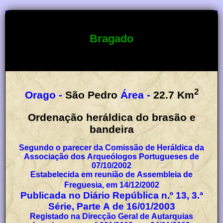
Bragado
2
Orago -
São Pedro
Área -
22.7
Km
Ordenação heráldica do brasão e
bandeira
Segundo o parecer da Comissão de Heráldica da
Associação dos Arqueólogos Portugueses de
07/10/2002
Estabelecida em reunião de Assembleia de
Freguesia, em 14/12/2002
Publicada no Diário República n.º 13, 3.ª
Série, Parte A de 16/01/2003
Registado na Direcção Geral de Autarquias