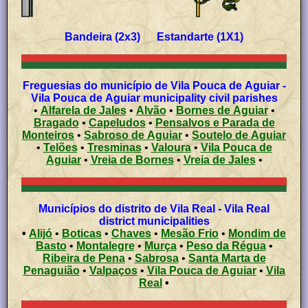
Bandeira (2x3) Estandarte (1X1)
Freguesias do município de Vila Pouca de Aguiar -
Vila Pouca de Aguiar municipality civil parishes
•
Alfarela de Jales
•
Alvão
•
Bornes de Aguiar
•
Bragado
•
Capeludos
•
Pensalvos e Parada de
Monteiros
•
Sabroso de Aguiar
•
Soutelo de Aguiar
•
Telões
•
Tresminas
•
Valoura
•
Vila Pouca de
Aguiar
•
Vreia de Bornes
•
Vreia de Jales
•
Municípios do distrito de Vila Real - Vila Real
district municipalities
•
Alijó
•
Boticas
•
Chaves
•
Mesão Frio
•
Mondim de
Basto
•
Montalegre
•
Murça
•
Peso da Régua
•
Ribeira de Pena
•
Sabrosa
•
Santa Marta de
Penaguião
•
Valpaços
•
Vila Pouca de Aguiar
•
Vila
Real
•