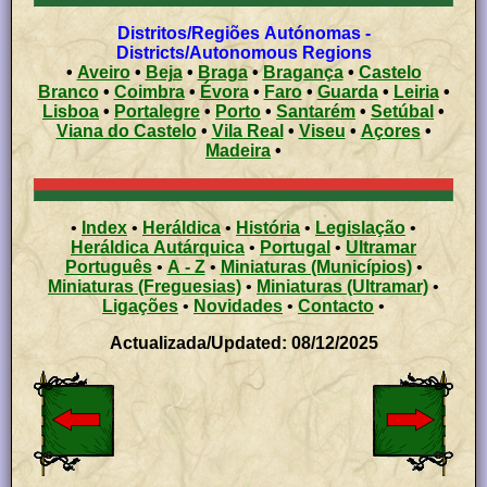
Distritos/Regiões Autónomas -
Districts/Autonomous Regions
•
Aveiro
•
Beja
•
Braga
•
Bragança
•
Castelo
Branco
•
Coimbra
•
Évora
•
Faro
•
Guarda
•
Leiria
•
Lisboa
•
Portalegre
•
Porto
•
Santarém
•
Setúbal
•
Viana do Castelo
•
Vila Real
•
Viseu
•
Açores
•
Madeira
•
•
Index
•
Heráldica
•
História
•
Legislação
•
Heráldica Autárquica
•
Portugal
•
Ultramar
Português
•
A - Z
•
Miniaturas (Municípios)
•
Miniaturas (Freguesias)
•
Miniaturas (Ultramar)
•
Ligações
•
Novidades
•
Contacto
•
Actualizada/Updated: 08/12/2025