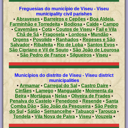
Freguesias do município de Viseu - Viseu
municipality civil parishes
•
Abraveses
•
Barreiros e Cepões
•
Boa Aldeia,
Farminhão e Torredeita
•
Bodiosa
•
Calde
•
Campo
•
Cavernães
•
Cota
•
Coutos de Viseu
•
Fail e Vila
Chã de Sá
•
Fragosela
•
Lordosa
•
Mundão
•
Orgens
•
Povolide
•
Ranhados
•
Repeses e São
Salvador
•
Ribafeita
•
Rio de Loba
•
Santos Evos
•
São Cipriano e Vil de Souto
•
São João de Lourosa
•
São Pedro de France
•
Silgueiros
•
Viseu
•
Municípios do distrito de Viseu - Viseu district
municipalities
•
Armamar
•
Carregal do Sal
•
Castro Daire
•
Cinfães
•
Lamego
•
Mangualde
•
Moimenta da
Beira
•
Mortágua
•
Nelas
•
Oliveira de Frades
•
Penalva do Castelo
•
Penedono
•
Resende
•
Santa
Comba Dão
•
São João da Pesqueira
•
São Pedro
do Sul
•
Sátão
•
Sernancelhe
•
Tabuaço
•
Tarouca
•
Tondela
•
Vila Nova de Paiva
•
Viseu
•
Vouzela
•