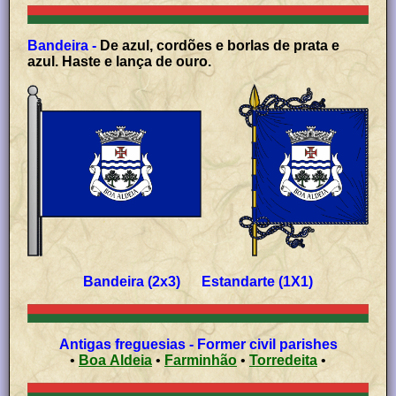
Bandeira -
De azul, cordões e borlas de prata e
azul. Haste e lança de ouro.
Bandeira (2x3) Estandarte (1X1)
Antigas freguesias - Former civil parishes
•
Boa Aldeia
•
Farminhão
•
Torredeita
•