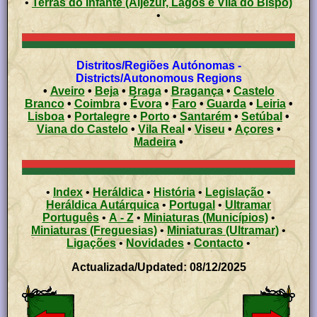
•
Terras do Infante (Aljezur, Lagos e Vila do Bispo)
•
Distritos/Regiões Autónomas -
Districts/Autonomous Regions
•
Aveiro
•
Beja
•
Braga
•
Bragança
•
Castelo
Branco
•
Coimbra
•
Évora
•
Faro
•
Guarda
•
Leiria
•
Lisboa
•
Portalegre
•
Porto
•
Santarém
•
Setúbal
•
Viana do Castelo
•
Vila Real
•
Viseu
•
Açores
•
Madeira
•
•
Index
•
Heráldica
•
História
•
Legislação
•
Heráldica Autárquica
•
Portugal
•
Ultramar
Português
•
A - Z
•
Miniaturas (Municípios)
•
Miniaturas (Freguesias)
•
Miniaturas (Ultramar)
•
Ligações
•
Novidades
•
Contacto
•
Actualizada/Updated: 08/12/2025