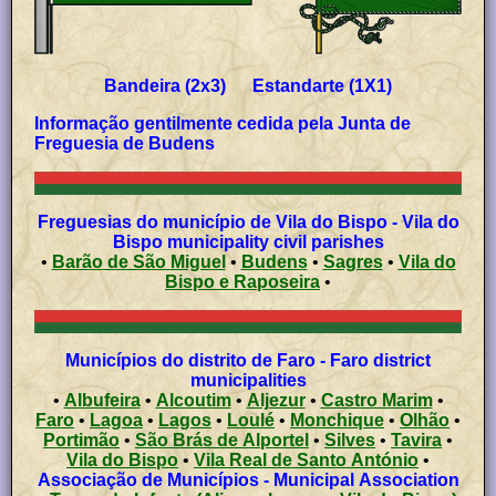
Bandeira (2x3) Estandarte (1X1)
Informação gentilmente cedida pela
Junta de
Freguesia de
Budens
Freguesias do município de Vila do Bispo - Vila do
Bispo municipality civil parishes
•
Barão de São Miguel
•
Budens
•
Sagres
•
Vila do
Bispo e Raposeira
•
Municípios do distrito de Faro - Faro district
municipalities
•
Albufeira
•
Alcoutim
•
Aljezur
•
Castro Marim
•
Faro
•
Lagoa
•
Lagos
•
Loulé
•
Monchique
•
Olhão
•
Portimão
•
São Brás de Alportel
•
Silves
•
Tavira
•
Vila do Bispo
•
Vila Real de Santo António
•
Associação de Municípios - Municipal Association