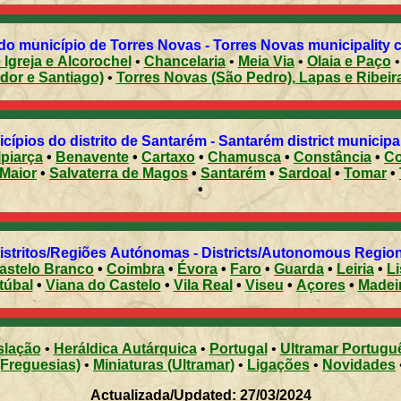
do município de Torres Novas - Torres Novas municipality ci
iros de Igreja e Alcorochel
•
Chancelaria
•
Meia Via
•
Olaia e Paço
ador e Santiago)
•
Torres Novas (São Pedro), Lapas e Ribe
cípios do distrito de Santarém - Santarém district municipal
lpiarça
•
Benavente
•
Cartaxo
•
Chamusca
•
Constância
•
Co
Rio Maior
•
Salvaterra de Magos
•
Santarém
•
Sardoal
•
Tomar
•
•
Distritos/Regiões Autónomas - Districts/Autonomous Regi
astelo Branco
•
Coimbra
•
Évora
•
Faro
•
Guarda
•
Leiria
•
L
túbal
•
Viana do Castelo
•
Vila Real
•
Viseu
•
Açores
•
Madei
slação
•
Heráldica Autárquica
•
Portugal
•
Ultramar Portugu
(Freguesias)
•
Miniaturas (Ultramar)
•
Ligações
•
Novidades
Actualizada/Updated: 27/03/2024