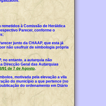
egalizados.
am remetidos à Comissão de Heráldica
espectivo Parecer, conforme o
s;
Parecer junto da CHAAP, que esta já
or não usufruir de simbologia própria
, no entanto, a autarquia não
na Direcção Geral das Autarquias
 53/91 de 7 de Agosto
.
bolos, motivada pela elevação a vila
teração do município a que pertence (no
, publicação do ordenamento em Diário