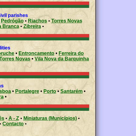
vil parishes
•
Pedrógão
•
Riachos
•
Torres Novas
ira Branca
•
Zibreira
•
ities
ruche
•
Entroncamento
•
Ferreira do
Torres Novas
•
Vila Nova da Barquinha
ons
isboa
•
Portalegre
•
Porto
•
Santarém
•
ra
•
ês
•
A - Z
•
Miniaturas (Municípios)
•
•
Contacto
•