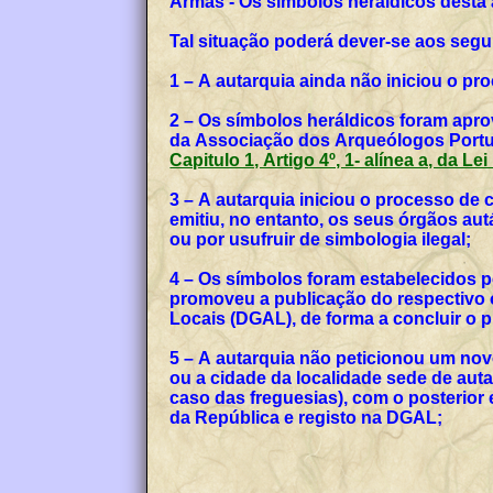
Armas - Os símbolos heráldicos desta
Tal situação poderá dever-se aos segu
1 – A autarquia ainda não iniciou o p
2 – Os símbolos heráldicos foram apro
da Associação dos Arqueólogos Portug
Capitulo 1, Artigo 4º, 1- alínea a, da Le
3 – A autarquia iniciou o processo de
emitiu, no entanto, os seus órgãos a
ou por usufruir de simbologia ilegal;
4 – Os símbolos foram estabelecidos p
promoveu a publicação do respectivo o
Locais (DGAL), de forma a concluir o
5 – A autarquia não peticionou um no
ou a cidade da localidade sede de auta
caso das freguesias), com o posterior
da República e registo na DGAL;