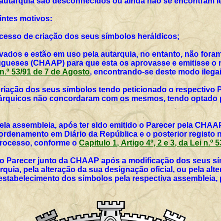
 autarquia são desconhecidos ou ainda não se encontram l
intes motivos:
rocesso de criação dos seus símbolos heráldicos;
vados e estão em uso pela autarquia, no entanto, não for
ueses (CHAAP) para que esta os aprovasse e emitisse o r
i n.º 53/91 de 7 de Agosto
, encontrando-se deste modo ilegai
 criação dos seus símbolos tendo peticionado o respectivo 
utárquicos não concordaram com os mesmos, tendo optado p
ela assembleia, após ter sido emitido o Parecer pela CHAAP
rdenamento em Diário da República e o posterior registo 
 processo, conforme o
Capitulo 1, Artigo 4º, 2 e 3, da Lei n.º
vo Parecer junto da CHAAP após a modificação dos seus sím
rquia, pela alteração da sua designação oficial, ou pela al
 estabelecimento dos símbolos pela respectiva assembleia