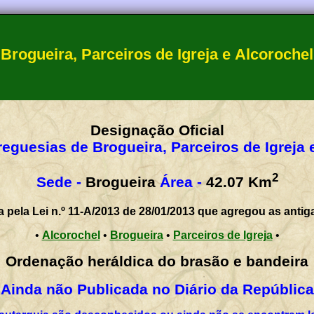
Brogueira, Parceiros de Igreja e Alcorochel
Designação Oficial
reguesias de Brogueira, Parceiros de Igreja 
2
Sede -
Brogueira
Área -
42.07
Km
a pela Lei n.º 11-A/2013 de 28/01/2013 que agregou as antig
•
Alcorochel
•
Brogueira
•
Parceiros de Igreja
•
Ordenação heráldica do brasão e bandeira
Ainda não Publicada no Diário da República