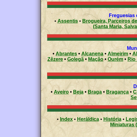
Freguesias 
•
Assentis
•
Brogueira, Parce
(Santa Maria, Salv
Muni
•
Abrantes
•
Alcanena
•
Almeirim
•
A
Zêzere
•
Golegã
•
Mação
•
Ourém
•
•
Aveiro
•
Beja
•
Braga
•
Bragança
•
C
Se
•
Index
•
Heráldica
•
História
•
Legi
Miniaturas 