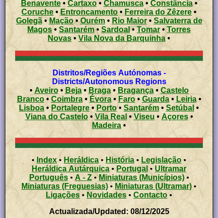
Benavente
•
Cartaxo
•
Chamusca
•
Constância
•
Coruche
•
Entroncamento
•
Ferreira do Zêzere
•
Golegã
•
Mação
•
Ourém
•
Rio Maior
•
Salvaterra de
Magos
•
Santarém
•
Sardoal
•
Tomar
•
Torres
Novas
•
Vila Nova da Barquinha
•
Distritos/Regiões Autónomas -
Districts/Autonomous Regions
•
Aveiro
•
Beja
•
Braga
•
Bragança
•
Castelo
Branco
•
Coimbra
•
Évora
•
Faro
•
Guarda
•
Leiria
•
Lisboa
•
Portalegre
•
Porto
•
Santarém
•
Setúbal
•
Viana do Castelo
•
Vila Real
•
Viseu
•
Açores
•
Madeira
•
•
Index
•
Heráldica
•
História
•
Legislação
•
Heráldica Autárquica
•
Portugal
•
Ultramar
Português
•
A - Z
•
Miniaturas (Municípios)
•
Miniaturas (Freguesias)
•
Miniaturas (Ultramar)
•
Ligações
•
Novidades
•
Contacto
•
Actualizada/Updated: 08/12/2025