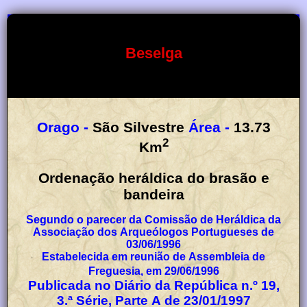
Beselga
Orago -
São Silvestre
Área -
13.73
2
Km
Ordenação heráldica do brasão e
bandeira
Segundo o parecer da Comissão de Heráldica da
Associação dos Arqueólogos Portugueses de
03/06/1996
Estabelecida em reunião de Assembleia de
Freguesia, em 29/06/1996
Publicada no Diário da República n.º 19,
3.ª Série, Parte A de 23/01/1997