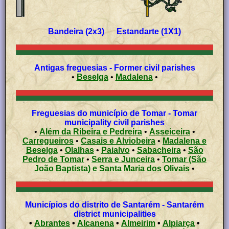
Bandeira (2x3) Estandarte (1X1)
Antigas freguesias - Former civil parishes
•
Beselga
•
Madalena
•
Freguesias do município de Tomar - Tomar
municipality civil parishes
•
Além da Ribeira e Pedreira
•
Asseiceira
•
Carregueiros
•
Casais e Alviobeira
•
Madalena e
Beselga
•
Olalhas
•
Paialvo
•
Sabacheira
•
São
Pedro de Tomar
•
Serra e Junceira
•
Tomar (São
João Baptista) e Santa Maria dos Olivais
•
Municípios do distrito de Santarém - Santarém
district municipalities
•
Abrantes
•
Alcanena
•
Almeirim
•
Alpiarça
•