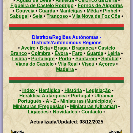
•
Aguiar da Beira
•
Almeida
•
Celorico da Beira
•
Figueira de Castelo Rodrigo
•
Fornos de Algodres
•
Gouveia
•
Guarda
•
Manteigas
•
Mêda
•
Pinhel
•
Sabugal
•
Seia
•
Trancoso
•
Vila Nova de Foz Côa
•
Distritos/Regiões Autónomas -
Districts/Autonomous Regions
•
Aveiro
•
Beja
•
Braga
•
Bragança
•
Castelo
Branco
•
Coimbra
•
Évora
•
Faro
•
Guarda
•
Leiria
•
Lisboa
•
Portalegre
•
Porto
•
Santarém
•
Setúbal
•
Viana do Castelo
•
Vila Real
•
Viseu
•
Açores
•
Madeira
•
•
Index
•
Heráldica
•
História
•
Legislação
•
Heráldica Autárquica
•
Portugal
•
Ultramar
Português
•
A - Z
•
Miniaturas (Municípios)
•
Miniaturas (Freguesias)
•
Miniaturas (Ultramar)
•
Ligações
•
Novidades
•
Contacto
•
Actualizada/Updated: 08/12/2025