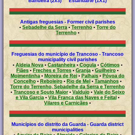
Bandeira (2x3) Estandarte (1X1)
Antigas freguesias - Former civil parishes
•
Sebadelhe da Serra
•
Terrenho
•
Torre do
Terrenho
•
Freguesias do município de Trancoso - Trancoso
municipality civil parishes
•
Aldeia Nova
•
Castanheira
•
Cogula
•
Cótimos
•
Fiães
•
Freches e Torres
•
Granja
•
Guilheiro
•
Moimentinha
•
Moreira de Rei
•
Palhais
•
Póvoa do
Concelho
•
Reboleiro
•
Rio de Mel
•
Tamanhos
•
Torre do Terrenho, Sebadelhe da Serra e Terrenho
•
Trancoso e Souto Maior
•
Valdujo
•
Vale do Seixo
e Vila Garcia
•
Vila Franca das Naves e Feital
•
Vilares e Carnicães
•
Municípios do distrito da Guarda - Guarda district
municipalities