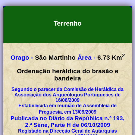
Terrenho
2
Orago -
São Martinho
Área -
6.73
Km
Ordenação heráldica do brasão e
bandeira
Segundo o parecer da Comissão de Heráldica da
Associação dos Arqueólogos Portugueses de
16/06/2009
Estabelecida em reunião de Assembleia de
Freguesia, em 13/09/2009
Publicada no Diário da República n.º 193,
2.ª Série, Parte H de 06/10/2009
Registado na Direcção Geral de Autarquias