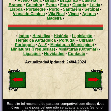
•
Aveiro
•
Beja
•
Braga
•
Bragança
•
Castelo
Branco
•
Coimbra
•
Évora
•
Faro
•
Guarda
•
Leiria
•
Lisboa
•
Portalegre
•
Porto
•
Santarém
•
Setúbal
•
Viana do Castelo
•
Vila Real
•
Viseu
•
Açores
•
Madeira
•
•
Index
•
Heráldica
•
História
•
Legislação
•
Heráldica Autárquica
•
Portugal
•
Ultramar
Português
•
A - Z
•
Miniaturas (Municípios)
•
Miniaturas (Freguesias)
•
Miniaturas (Ultramar)
•
Ligações
•
Novidades
•
Contacto
•
Actualizada/Updated: 24/04/2024
Este site foi reconstruido para ser compatível com dispositivos
móveis, mas é possível que não se adapte a todos. Se for o