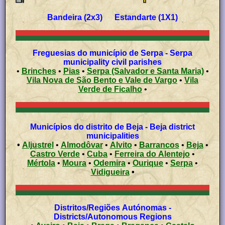
Bandeira (2x3) Estandarte (1X1)
Freguesias do município de Serpa - Serpa
municipality civil parishes
•
Brinches
•
Pias
•
Serpa (Salvador e Santa Maria)
•
Vila Nova de São Bento e Vale de Vargo
•
Vila
Verde de Ficalho
•
Municípios do distrito de Beja - Beja district
municipalities
•
Aljustrel
•
Almodôvar
•
Alvito
•
Barrancos
•
Beja
•
Castro Verde
•
Cuba
•
Ferreira do Alentejo
•
Mértola
•
Moura
•
Odemira
•
Ourique
•
Serpa
•
Vidigueira
•
Distritos/Regiões Autónomas -
Districts/Autonomous Regions