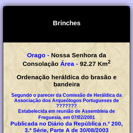
Brinches
Orago -
Nossa Senhora da
2
Consolação
Área -
92.27
Km
Ordenação heráldica do brasão e
bandeira
Segundo o parecer da Comissão de Heráldica da
Associação dos Arqueólogos Portugueses de
???????
Estabelecida em reunião de Assembleia de
Freguesia, em 07/02/2001
Publicada no Diário da República n.º 200,
3.ª Série, Parte A de 30/08/2003