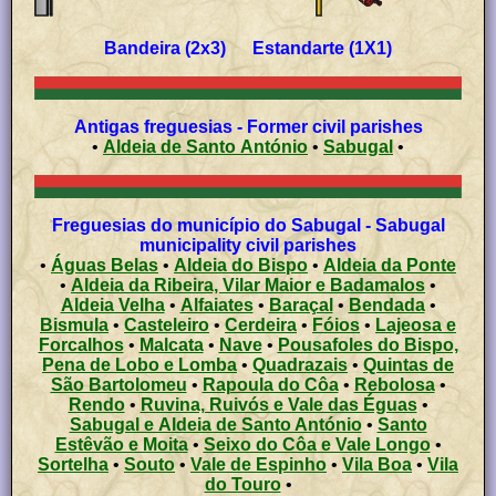
Bandeira (2x3) Estandarte (1X1)
Antigas freguesias - Former civil parishes
•
Aldeia de Santo António
•
Sabugal
•
Freguesias do município do Sabugal - Sabugal
municipality civil parishes
•
Águas Belas
•
Aldeia do Bispo
•
Aldeia da Ponte
•
Aldeia da Ribeira, Vilar Maior e Badamalos
•
Aldeia Velha
•
Alfaiates
•
Baraçal
•
Bendada
•
Bismula
•
Casteleiro
•
Cerdeira
•
Fóios
•
Lajeosa e
Forcalhos
•
Malcata
•
Nave
•
Pousafoles do Bispo,
Pena de Lobo e Lomba
•
Quadrazais
•
Quintas de
São Bartolomeu
•
Rapoula do Côa
•
Rebolosa
•
Rendo
•
Ruvina, Ruivós e Vale das Éguas
•
Sabugal e Aldeia de Santo António
•
Santo
Estêvão e Moita
•
Seixo do Côa e Vale Longo
•
Sortelha
•
Souto
•
Vale de Espinho
•
Vila Boa
•
Vila
do Touro
•