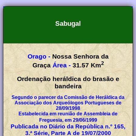
Sabugal
Orago -
Nossa Senhora da
2
Graça
Área -
31.57
Km
Ordenação heráldica do brasão e
bandeira
Segundo o parecer da Comissão de Heráldica da
Associação dos Arqueólogos Portugueses de
28/09/1998
Estabelecida em reunião de Assembleia de
Freguesia, em 29/06/1999
Publicada no Diário da República n.º 165,
3.ª Série, Parte A de 19/07/2000