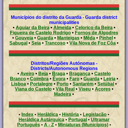
Municípios do distrito da Guarda - Guarda district
municipalities
•
Aguiar da Beira
•
Almeida
•
Celorico da Beira
•
Figueira de Castelo Rodrigo
•
Fornos de Algodres
•
Gouveia
•
Guarda
•
Manteigas
•
Mêda
•
Pinhel
•
Sabugal
•
Seia
•
Trancoso
•
Vila Nova de Foz Côa
•
Distritos/Regiões Autónomas -
Districts/Autonomous Regions
•
Aveiro
•
Beja
•
Braga
•
Bragança
•
Castelo
Branco
•
Coimbra
•
Évora
•
Faro
•
Guarda
•
Leiria
•
Lisboa
•
Portalegre
•
Porto
•
Santarém
•
Setúbal
•
Viana do Castelo
•
Vila Real
•
Viseu
•
Açores
•
Madeira
•
•
Index
•
Heráldica
•
História
•
Legislação
•
Heráldica Autárquica
•
Portugal
•
Ultramar
Português
•
A - Z
•
Miniaturas (Municípios)
•