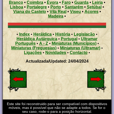
Branco
•
Coimbra
•
Évora
•
Faro
•
Guarda
•
Leiria
•
Lisboa
•
Portalegre
•
Porto
•
Santarém
•
Setúbal
•
Viana do Castelo
•
Vila Real
•
Viseu
•
Açores
•
Madeira
•
•
Index
•
Heráldica
•
História
•
Legislação
•
Heráldica Autárquica
•
Portugal
•
Ultramar
Português
•
A - Z
•
Miniaturas (Municípios)
•
Miniaturas (Freguesias)
•
Miniaturas (Ultramar)
•
Ligações
•
Novidades
•
Contacto
•
Actualizada/Updated: 24/04/2024
Este site foi reconstruido para ser compatível com dispositivos
móveis, mas é possível que não se adapte a todos. Se for o
seu caso, rode-o para a posição horizontal.