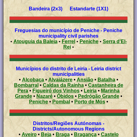
Bandeira (2x3) Estandarte (1X1)
Freguesias do município de Peniche - Peniche
municipality civil parishes
•
Atouguia da Baleia
•
Ferrel
•
Peniche
•
Serra d'El-
Rei
•
Municípios do distrito de Leiria - Leiria district
municipalities
•
Alcobaça
•
Alvaiázere
•
Ansião
•
Batalha
•
Bombarral
•
Caldas da Rainha
•
Castanheira de
Pera
•
Figueiró dos Vinhos
•
Leiria
•
Marinha
Grande
•
Nazaré
•
Óbidos
•
Pedrógão Grande
•
Peniche
•
Pombal
•
Porto de Mós
•
Distritos/Regiões Autónomas -
Districts/Autonomous Regions
•
Aveiro
•
Beja
•
Braga
•
Bragança
•
Castelo