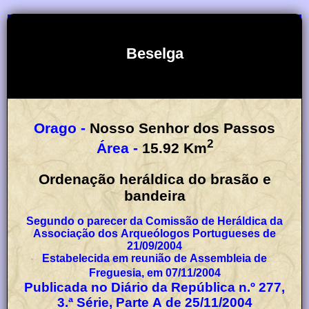
Beselga
Orago -
Nosso Senhor dos Passos
2
Área -
15.92
Km
Ordenação heráldica do brasão e
bandeira
Segundo o parecer da Comissão de Heráldica da
Associação dos Arqueólogos Portugueses de
21/09/2004
Estabelecida em reunião de Assembleia de
Freguesia, em 07/11/2004
Publicada no Diário da República n.º 277,
3.ª Série, Parte A de 25/11/2004