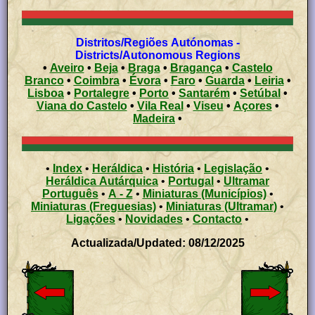
Distritos/Regiões Autónomas -
Districts/Autonomous Regions
•
Aveiro
•
Beja
•
Braga
•
Bragança
•
Castelo
Branco
•
Coimbra
•
Évora
•
Faro
•
Guarda
•
Leiria
•
Lisboa
•
Portalegre
•
Porto
•
Santarém
•
Setúbal
•
Viana do Castelo
•
Vila Real
•
Viseu
•
Açores
•
Madeira
•
•
Index
•
Heráldica
•
História
•
Legislação
•
Heráldica Autárquica
•
Portugal
•
Ultramar
Português
•
A - Z
•
Miniaturas (Municípios)
•
Miniaturas (Freguesias)
•
Miniaturas (Ultramar)
•
Ligações
•
Novidades
•
Contacto
•
Actualizada/Updated: 08/12/2025