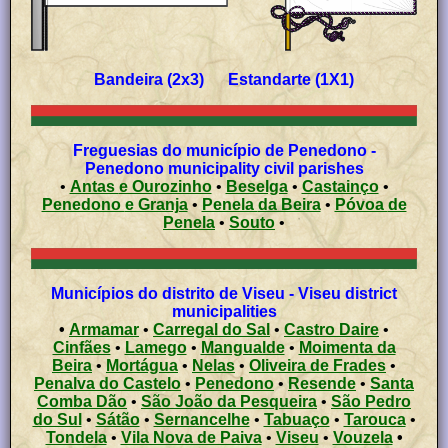
Bandeira (2x3) Estandarte (1X1)
Freguesias do município de Penedono -
Penedono municipality civil parishes
•
Antas e Ourozinho
•
Beselga
•
Castainço
•
Penedono e Granja
•
Penela da Beira
•
Póvoa de
Penela
•
Souto
•
Municípios do distrito de Viseu - Viseu district
municipalities
•
Armamar
•
Carregal do Sal
•
Castro Daire
•
Cinfães
•
Lamego
•
Mangualde
•
Moimenta da
Beira
•
Mortágua
•
Nelas
•
Oliveira de Frades
•
Penalva do Castelo
•
Penedono
•
Resende
•
Santa
Comba Dão
•
São João da Pesqueira
•
São Pedro
do Sul
•
Sátão
•
Sernancelhe
•
Tabuaço
•
Tarouca
•
Tondela
•
Vila Nova de Paiva
•
Viseu
•
Vouzela
•