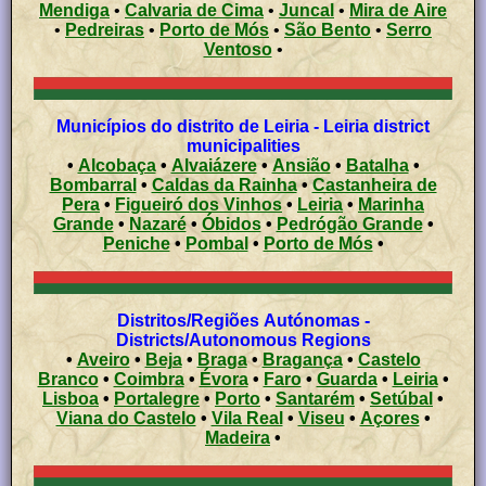
Mendiga
•
Calvaria de Cima
•
Juncal
•
Mira de Aire
•
Pedreiras
•
Porto de Mós
•
São Bento
•
Serro
Ventoso
•
Municípios do distrito de Leiria - Leiria district
municipalities
•
Alcobaça
•
Alvaiázere
•
Ansião
•
Batalha
•
Bombarral
•
Caldas da Rainha
•
Castanheira de
Pera
•
Figueiró dos Vinhos
•
Leiria
•
Marinha
Grande
•
Nazaré
•
Óbidos
•
Pedrógão Grande
•
Peniche
•
Pombal
•
Porto de Mós
•
Distritos/Regiões Autónomas -
Districts/Autonomous Regions
•
Aveiro
•
Beja
•
Braga
•
Bragança
•
Castelo
Branco
•
Coimbra
•
Évora
•
Faro
•
Guarda
•
Leiria
•
Lisboa
•
Portalegre
•
Porto
•
Santarém
•
Setúbal
•
Viana do Castelo
•
Vila Real
•
Viseu
•
Açores
•
Madeira
•