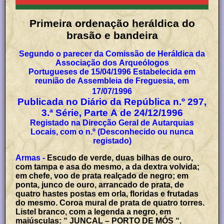
Primeira ordenação heráldica do
brasão e bandeira
Segundo o parecer da Comissão de Heráldica da
Associação dos Arqueólogos
Portugueses de 15/04/1996 Estabelecida em
reunião de Assembleia de Freguesia, em
17/07/1996
Publicada no Diário da República n.º 297,
3.ª Série, Parte A de 24/12/1996
Registado na Direcção Geral de Autarquias
Locais, com o n.º (Desconhecido ou nunca
registado)
Armas -
Escudo de verde, duas bilhas de ouro,
com tampa e asa do mesmo, a da dextra volvida;
em chefe, voo de prata realçado de negro; em
ponta, junco de ouro, arrancado de prata, de
quatro hastes postas em orla, floridas e frutadas
do mesmo. Coroa mural de prata de quatro torres.
Listel branco, com a legenda a negro, em
maiúsculas: “ JUNCAL – PORTO DE MÓS “.