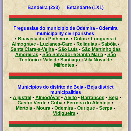
Bandeira (2x3) Estandarte (1X1)
Freguesias do município de Odemira - Odemira
municipality civil parishes
•
Boavista dos Pinheiros
•
Colos
•
Longueira /
Almograve
•
Luzianes-Gare
•
Relíquias
•
Sabóia
•
Santa Clara-a-Velha
•
São Luís
•
São Martinho das
Amoreiras
•
São Salvador e Santa Maria
•
São
Teotónio
•
Vale de Santiago
•
Vila Nova de
Milfontes
•
Municípios do distrito de Beja - Beja district
municipalities
•
Aljustrel
•
Almodôvar
•
Alvito
•
Barrancos
•
Beja
•
Castro Verde
•
Cuba
•
Ferreira do Alentejo
•
Mértola
•
Moura
•
Odemira
•
Ourique
•
Serpa
•
Vidigueira
•