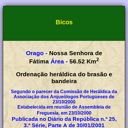
Bicos
Orago -
Nossa Senhora de
2
Fátima
Área -
56.52
Km
Ordenação heráldica do brasão e
bandeira
Segundo o parecer da Comissão de Heráldica da
Associação dos Arqueólogos Portugueses de
23/10/2000
Estabelecida em reunião de Assembleia de
Freguesia, em 23/10/2000
Publicada no Diário da República n.º 25,
3.ª Série, Parte A de 30/01/2001