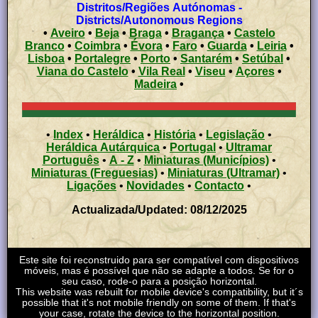
Distritos/Regiões Autónomas -
Districts/Autonomous Regions
•
Aveiro
•
Beja
•
Braga
•
Bragança
•
Castelo
Branco
•
Coimbra
•
Évora
•
Faro
•
Guarda
•
Leiria
•
Lisboa
•
Portalegre
•
Porto
•
Santarém
•
Setúbal
•
Viana do Castelo
•
Vila Real
•
Viseu
•
Açores
•
Madeira
•
•
Index
•
Heráldica
•
História
•
Legislação
•
Heráldica Autárquica
•
Portugal
•
Ultramar
Português
•
A - Z
•
Miniaturas (Municípios)
•
Miniaturas (Freguesias)
•
Miniaturas (Ultramar)
•
Ligações
•
Novidades
•
Contacto
•
Actualizada/Updated: 08/12/2025
Este site foi reconstruido para ser compatível com dispositivos
móveis, mas é possível que não se adapte a todos. Se for o
seu caso, rode-o para a posição horizontal.
This website was rebuilt for mobile device's compatibility, but it´s
possible that it's not mobile friendly on some of them. If that's
your case, rotate the device to the horizontal position.