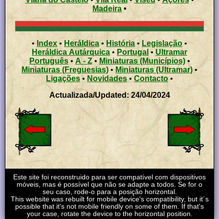
Madeira
•
•
Index
•
Heráldica
•
História
•
Legislação
•
Heráldica Autárquica
•
Portugal
•
Ultramar
Português
•
A - Z
•
Miniaturas (Municípios)
•
Miniaturas (Freguesias)
•
Miniaturas (Ultramar)
•
Ligações
•
Novidades
•
Contacto
•
Actualizada/Updated: 24/04/2024
Este site foi reconstruido para ser compatível com dispositivos
móveis, mas é possível que não se adapte a todos. Se for o
seu caso, rode-o para a posição horizontal.
This website was rebuilt for mobile device's compatibility, but it´s
possible that it's not mobile friendly on some of them. If that's
your case, rotate the device to the horizontal position.