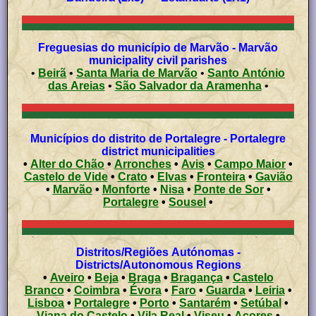
Freguesias do município de Marvão - Marvão
municipality civil parishes
•
Beirã
•
Santa Maria de Marvão
•
Santo António
das Areias
•
São Salvador da Aramenha
•
Municípios do distrito de Portalegre - Portalegre
district municipalities
•
Alter do Chão
•
Arronches
•
Avis
•
Campo Maior
•
Castelo de Vide
•
Crato
•
Elvas
•
Fronteira
•
Gavião
•
Marvão
•
Monforte
•
Nisa
•
Ponte de Sor
•
Portalegre
•
Sousel
•
Distritos/Regiões Autónomas -
Districts/Autonomous Regions
•
Aveiro
•
Beja
•
Braga
•
Bragança
•
Castelo
Branco
•
Coimbra
•
Évora
•
Faro
•
Guarda
•
Leiria
•
Lisboa
•
Portalegre
•
Porto
•
Santarém
•
Setúbal
•
Viana do Castelo
•
Vila Real
•
Viseu
•
Açores
•