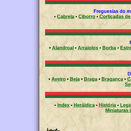
•
Cabrela
•
Ciborro
•
Cort
•
Alandroal
•
Arraiolos
•
Borba
•
Estr
•
Aveiro
•
Beja
•
Braga
•
Bragança
•
C
Se
•
Index
•
Heráldica
•
História
•
Legi
Miniaturas 