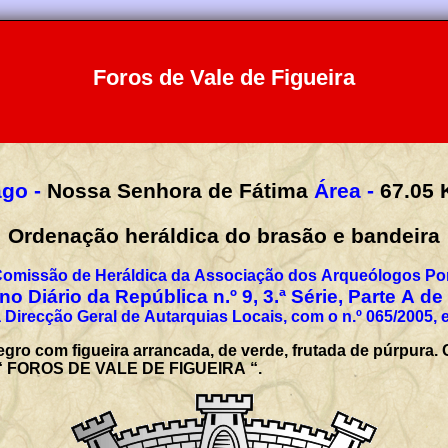
Foros de Vale de Figueira
go -
Nossa Senhora de Fátima
Área -
67.05
Ordenação heráldica do brasão e bandeira
Comissão de Heráldica da Associação dos Arqueólogos Por
no Diário da República n.º 9, 3.ª Série, Parte A de
 Direcção Geral de Autarquias Locais, com o n.º 065/2005, 
ro com figueira arrancada, de verde, frutada de púrpura. C
o: “ FOROS DE VALE DE FIGUEIRA “.