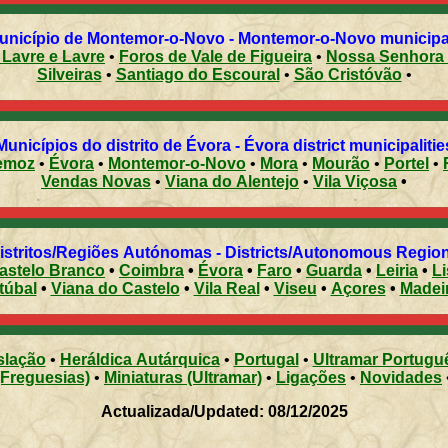
Freguesias do município de Montemor-o-Novo - Montemor-
içadas de Lavre e Lavre
•
Foros de Vale de Figueira
•
Nossa Senhora da Vila, Nossa Senhora do Bispo e
Silveiras
•
Santiago do Escoural
•
São Cristóvão
•
Municípios do distrito de Évora - Évora district municipalitie
emoz
•
Évora
•
Montemor-o-Novo
•
Mora
•
Mourão
•
Portel
•
Vendas Novas
•
Viana do Alentejo
•
Vila Viçosa
•
Distritos/Regiões Autónomas - Districts/Autonomous Regi
astelo Branco
•
Coimbra
•
Évora
•
Faro
•
Guarda
•
Leiria
•
L
túbal
•
Viana do Castelo
•
Vila Real
•
Viseu
•
Açores
•
Madei
slação
•
Heráldica Autárquica
•
Portugal
•
Ultramar Portugu
(Freguesias)
•
Miniaturas (Ultramar)
•
Ligações
•
Novidades
Actualizada/Updated: 08/12/2025