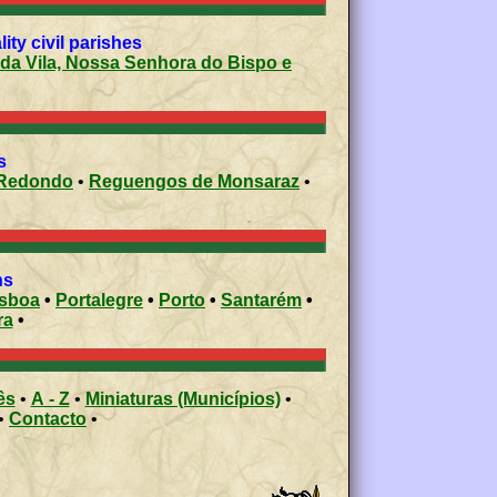
o-Novo municipality civil parishes
s
Redondo
•
Reguengos de Monsaraz
•
ons
isboa
•
Portalegre
•
Porto
•
Santarém
•
ra
•
ês
•
A - Z
•
Miniaturas (Municípios)
•
•
Contacto
•