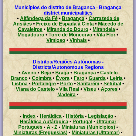
Municípios do distrito de Bragança - Bragança
district municipalities
•
Alfândega da Fé
•
Bragança
•
Carrazeda de
Ansiães
•
Freixo de Espada à Cinta
•
Macedo de
Cavaleiros
•
Miranda do Douro
•
Mirandela
•
Mogadouro
•
Torre de Moncorvo
•
Vila Flor
•
Vimioso
•
Vinhais
•
Distritos/Regiões Autónomas -
Districts/Autonomous Regions
•
Aveiro
•
Beja
•
Braga
•
Bragança
•
Castelo
Branco
•
Coimbra
•
Évora
•
Faro
•
Guarda
•
Leiria
•
Lisboa
•
Portalegre
•
Porto
•
Santarém
•
Setúbal
•
Viana do Castelo
•
Vila Real
•
Viseu
•
Açores
•
Madeira
•
•
Index
•
Heráldica
•
História
•
Legislação
•
Heráldica Autárquica
•
Portugal
•
Ultramar
Português
•
A - Z
•
Miniaturas (Municípios)
•
Miniaturas (Freguesias)
•
Miniaturas (Ultramar)
•