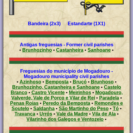
Bandeira (2x3) Estandarte (1X1)
Antigas freguesias - Former civil parishes
•
Brunhozinho
•
Castanheira
•
Sanhoane
•
Freguesias do município de Mogadouro -
Mogadouro municipality civil parishes
•
Azinhoso
•
Bemposta
•
Bruçó
•
Brunhoso
•
Brunhozinho, Castanheira e Sanhoane
•
Castelo
Branco
•
Castro Vicente
•
Meirinhos
•
Mogadouro,
Valverde, Vale de Porco e Vilar de Rei
•
Paradela
•
Penas Roias
•
Peredo da Bemposta
•
Remondes e
Soutelo
•
Saldanha
•
São Martinho do Peso
•
Tó
•
Travanca
•
Urrós
•
Vale da Madre
•
Vila de Ala
•
Vilarinho dos Galegos e Ventozelo
•