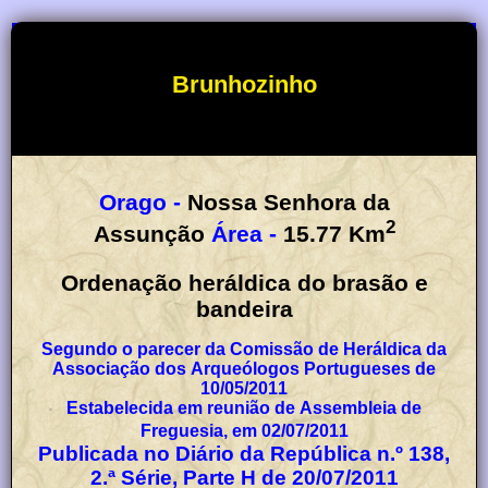
Brunhozinho
Orago -
Nossa Senhora da
2
Assunção
Área -
15.77
Km
Ordenação heráldica do brasão e
bandeira
Segundo o parecer da Comissão de Heráldica da
Associação dos Arqueólogos Portugueses de
10/05/2011
Estabelecida em reunião de Assembleia de
Freguesia, em 02/07/2011
Publicada no Diário da República n.º 138,
2.ª Série, Parte H de 20/07/2011