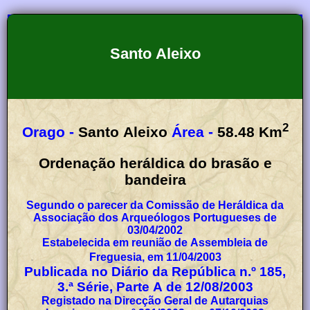
Santo Aleixo
2
Orago -
Santo Aleixo
Área -
58.48
Km
Ordenação heráldica do brasão e
bandeira
Segundo o parecer da Comissão de Heráldica da
Associação dos Arqueólogos Portugueses de
03/04/2002
Estabelecida em reunião de Assembleia de
Freguesia, em 11/04/2003
Publicada no Diário da República n.º 185,
3.ª Série, Parte A de 12/08/2003
Registado na Direcção Geral de Autarquias