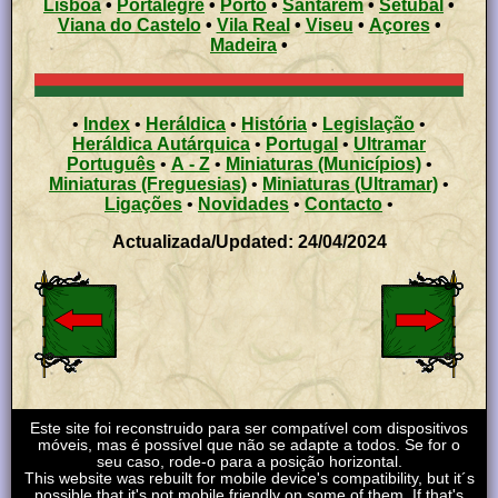
Lisboa
•
Portalegre
•
Porto
•
Santarém
•
Setúbal
•
Viana do Castelo
•
Vila Real
•
Viseu
•
Açores
•
Madeira
•
•
Index
•
Heráldica
•
História
•
Legislação
•
Heráldica Autárquica
•
Portugal
•
Ultramar
Português
•
A - Z
•
Miniaturas (Municípios)
•
Miniaturas (Freguesias)
•
Miniaturas (Ultramar)
•
Ligações
•
Novidades
•
Contacto
•
Actualizada/Updated: 24/04/2024
Este site foi reconstruido para ser compatível com dispositivos
móveis, mas é possível que não se adapte a todos. Se for o
seu caso, rode-o para a posição horizontal.
This website was rebuilt for mobile device's compatibility, but it´s
possible that it's not mobile friendly on some of them. If that's