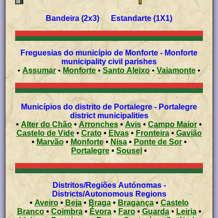
Bandeira (2x3) Estandarte (1X1)
Freguesias do município de Monforte - Monforte
municipality civil parishes
•
Assumar
•
Monforte
•
Santo Aleixo
•
Vaiamonte
•
Municípios do distrito de Portalegre - Portalegre
district municipalities
•
Alter do Chão
•
Arronches
•
Avis
•
Campo Maior
•
Castelo de Vide
•
Crato
•
Elvas
•
Fronteira
•
Gavião
•
Marvão
•
Monforte
•
Nisa
•
Ponte de Sor
•
Portalegre
•
Sousel
•
Distritos/Regiões Autónomas -
Districts/Autonomous Regions
•
Aveiro
•
Beja
•
Braga
•
Bragança
•
Castelo
Branco
•
Coimbra
•
Évora
•
Faro
•
Guarda
•
Leiria
•