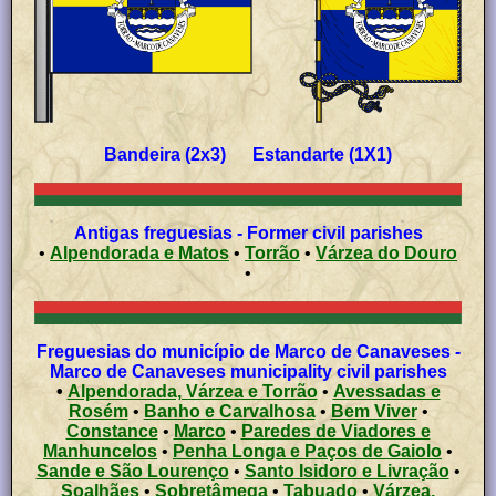
Bandeira (2x3) Estandarte (1X1)
Antigas freguesias - Former civil parishes
•
Alpendorada e Matos
•
Torrão
•
Várzea do Douro
•
Freguesias do município de Marco de Canaveses -
Marco de Canaveses municipality civil parishes
•
Alpendorada, Várzea e Torrão
•
Avessadas e
Rosém
•
Banho e Carvalhosa
•
Bem Viver
•
Constance
•
Marco
•
Paredes de Viadores e
Manhuncelos
•
Penha Longa e Paços de Gaiolo
•
Sande e São Lourenço
•
Santo Isidoro e Livração
•
Soalhães
•
Sobretâmega
•
Tabuado
•
Várzea,