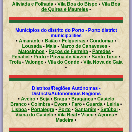
Aliviada e Folhada
•
Vila Boa do Bispo
•
Vila Boa
de Quires e Maureles
•
Municípios do distrito do Porto - Porto district
municipalities
•
Amarante
•
Baião
•
Felgueiras
•
Gondomar
•
Lousada
•
Maia
•
Marco de Canaveses
•
Matosinhos
•
Paços de Ferreira
•
Paredes
•
Penafiel
•
Porto
•
Póvoa de Varzim
•
Santo Tirso
•
Trofa
•
Valongo
•
Vila do Conde
•
Vila Nova de Gaia
•
Distritos/Regiões Autónomas -
Districts/Autonomous Regions
•
Aveiro
•
Beja
•
Braga
•
Bragança
•
Castelo
Branco
•
Coimbra
•
Évora
•
Faro
•
Guarda
•
Leiria
•
Lisboa
•
Portalegre
•
Porto
•
Santarém
•
Setúbal
•
Viana do Castelo
•
Vila Real
•
Viseu
•
Açores
•
Madeira
•