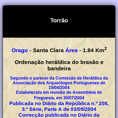
Torrão
2
Orago -
Santa Clara
Área -
1.84
Km
Ordenação heráldica do brasão e
bandeira
Segundo o parecer da Comissão de Heráldica da
Associação dos Arqueólogos Portugueses de
15/04/2004
Estabelecida em reunião de Assembleia de
Freguesia, em 30/07/2004
Publicada no Diário da República n.º 208,
3.ª Série, Parte A de 03/09/2004
Correcção publicada no Diário da