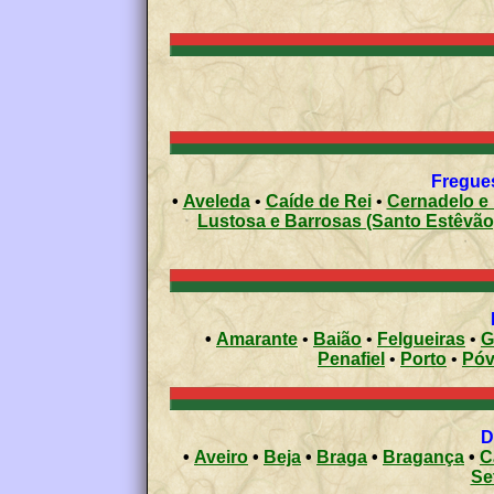
Fregues
•
Aveleda
•
Caíde de Rei
•
Cernadelo e 
Lustosa e Barrosas (Santo Estêvão
•
Amarante
•
Baião
•
Felgueiras
•
G
Penafiel
•
Porto
•
•
Aveiro
•
Beja
•
Braga
•
Bragança
•
C
Se