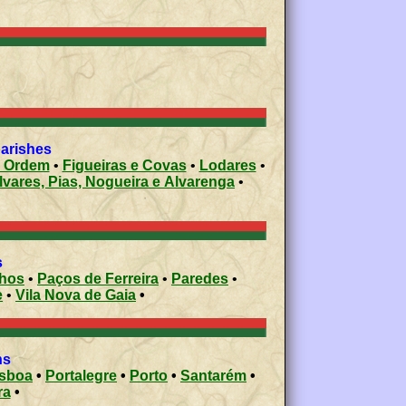
parishes
e Ordem
•
Figueiras e Covas
•
Lodares
•
lvares, Pias, Nogueira e Alvarenga
•
s
nhos
•
Paços de Ferreira
•
Paredes
•
e
•
Vila Nova de Gaia
•
ons
isboa
•
Portalegre
•
Porto
•
Santarém
•
ra
•