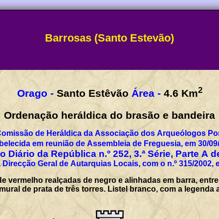
Barrosas (Santo Estevão)
2
Orago -
Santo Estêvão
Área -
4.6
Km
Ordenação heráldica do brasão e bandeira
Comissão de Heráldica da Associação dos Arqueólogos Por
belecida em reunião de Assembleia de Freguesia, em 30/09
 Diário da República n.º 252, 3.ª Série, Parte A 
 Direcção Geral de Autarquias Locais, com o n.º 315/2002, 
de vermelho realçadas de negro e alinhadas em barra, entr
mural de prata de três torres. Listel branco, com a lege