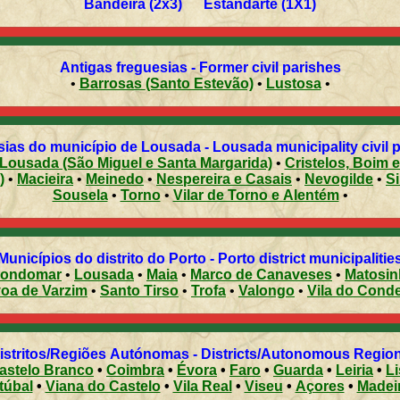
Bandeira (2x3) Estandarte (1X1)
Antigas freguesias - Former civil parishes
•
Barrosas (Santo Estevão)
•
Lustosa
•
ias do município de Lousada - Lousada municipality civil 
Lousada (São Miguel e Santa Margarida)
•
Cristelos, Boim 
)
•
Macieira
•
Meinedo
•
Nespereira e Casais
•
Nevogilde
•
Si
Sousela
•
Torno
•
Vilar de Torno e Alentém
•
Municípios do distrito do Porto - Porto district municipalitie
ondomar
•
Lousada
•
Maia
•
Marco de Canaveses
•
Matosi
Póvoa de Varzim
•
Santo Tirso
•
Trofa
•
Valongo
•
Vila do Cond
Distritos/Regiões Autónomas - Districts/Autonomous Regi
astelo Branco
•
Coimbra
•
Évora
•
Faro
•
Guarda
•
Leiria
•
L
túbal
•
Viana do Castelo
•
Vila Real
•
Viseu
•
Açores
•
Madei