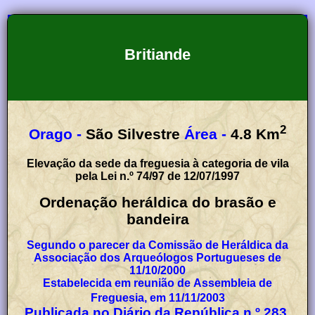
Britiande
2
Orago -
São Silvestre
Área -
4.8
Km
Elevação da sede da freguesia à categoria de vila
pela Lei n.º 74/97 de 12/07/1997
Ordenação heráldica do brasão e
bandeira
Segundo o parecer da Comissão de Heráldica da
Associação dos Arqueólogos Portugueses de
11/10/2000
Estabelecida em reunião de Assembleia de
Freguesia, em 11/11/2003
Publicada no Diário da República n.º 283,