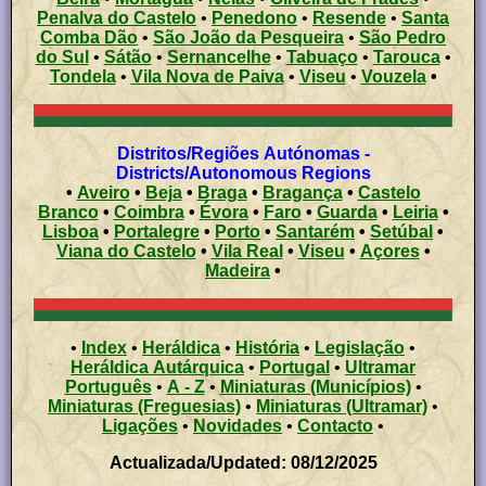
Penalva do Castelo
•
Penedono
•
Resende
•
Santa
Comba Dão
•
São João da Pesqueira
•
São Pedro
do Sul
•
Sátão
•
Sernancelhe
•
Tabuaço
•
Tarouca
•
Tondela
•
Vila Nova de Paiva
•
Viseu
•
Vouzela
•
Distritos/Regiões Autónomas -
Districts/Autonomous Regions
•
Aveiro
•
Beja
•
Braga
•
Bragança
•
Castelo
Branco
•
Coimbra
•
Évora
•
Faro
•
Guarda
•
Leiria
•
Lisboa
•
Portalegre
•
Porto
•
Santarém
•
Setúbal
•
Viana do Castelo
•
Vila Real
•
Viseu
•
Açores
•
Madeira
•
•
Index
•
Heráldica
•
História
•
Legislação
•
Heráldica Autárquica
•
Portugal
•
Ultramar
Português
•
A - Z
•
Miniaturas (Municípios)
•
Miniaturas (Freguesias)
•
Miniaturas (Ultramar)
•
Ligações
•
Novidades
•
Contacto
•
Actualizada/Updated: 08/12/2025