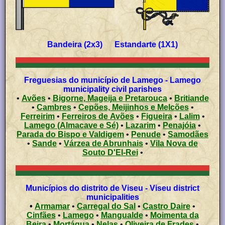
Bandeira (2x3) Estandarte (1X1)
Freguesias do município de Lamego - Lamego
municipality civil parishes
•
Avões
•
Bigorne, Mageija e Pretarouca
•
Britiande
•
Cambres
•
Cepões, Meijinhos e Melcões
•
Ferreirim
•
Ferreiros de Avões
•
Figueira
•
Lalim
•
Lamego (Almacave e Sé)
•
Lazarim
•
Penajóia
•
Parada do Bispo e Valdigem
•
Penude
•
Samodães
•
Sande
•
Várzea de Abrunhais
•
Vila Nova de
Souto D'El-Rei
•
Municípios do distrito de Viseu - Viseu district
municipalities
•
Armamar
•
Carregal do Sal
•
Castro Daire
•
Cinfães
•
Lamego
•
Mangualde
•
Moimenta da
Beira
•
Mortágua
•
Nelas
•
Oliveira de Frades
•