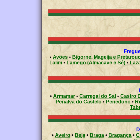
Fregue
•
Avões
•
Bigorne, Mageija e Pretarou
Lalim
•
Lamego (Almacave e Sé)
•
Laz
•
Armamar
•
Carregal do Sal
•
Castro D
Penalva do Castelo
•
Penedono
•
R
Tab
•
Aveiro
•
Beja
•
Braga
•
Bragança
•
C