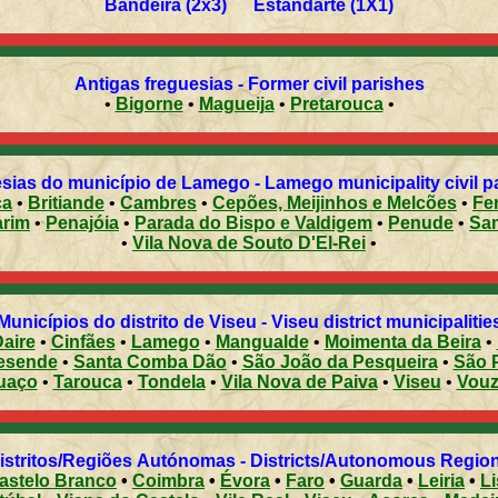
Bandeira (2x3) Estandarte (1X1)
Antigas freguesias - Former civil parishes
•
Bigorne
•
Magueija
•
Pretarouca
•
sias do município de Lamego - Lamego municipality civil p
ca
•
Britiande
•
Cambres
•
Cepões, Meijinhos e Melcões
•
Fer
arim
•
Penajóia
•
Parada do Bispo e Valdigem
•
Penude
•
Sa
•
Vila Nova de Souto D'El-Rei
•
Municípios do distrito de Viseu - Viseu district municipalitie
aire
•
Cinfães
•
Lamego
•
Mangualde
•
Moimenta da Beira
•
esende
•
Santa Comba Dão
•
São João da Pesqueira
•
São 
uaço
•
Tarouca
•
Tondela
•
Vila Nova de Paiva
•
Viseu
•
Vouz
Distritos/Regiões Autónomas - Districts/Autonomous Regi
astelo Branco
•
Coimbra
•
Évora
•
Faro
•
Guarda
•
Leiria
•
L