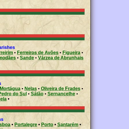
arishes
reirim
•
Ferreiros de Avões
•
Figueira
•
modães
•
Sande
•
Várzea de Abrunhais
s
Mortágua
•
Nelas
•
Oliveira de Frades
•
Pedro do Sul
•
Sátão
•
Sernancelhe
•
ela
•
ons
isboa
•
Portalegre
•
Porto
•
Santarém
•