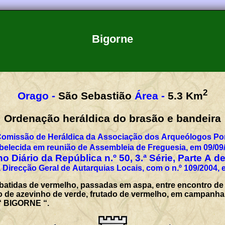
Bigorne
2
Orago -
São Sebastião
Área -
5.3
Km
Ordenação heráldica do brasão e bandeira
Comissão de Heráldica da Associação dos Arqueólogos Por
belecida em reunião de Assembleia de Freguesia, em 09/09
o Diário da República n.º 50, 3.ª Série, Parte A d
 Direcção Geral de Autarquias Locais, com o n.º 109/2004, 
batidas de vermelho, passadas em aspa, entre encontro de
 de azevinho de verde, frutado de vermelho, em campanha. 
 “ BIGORNE “.