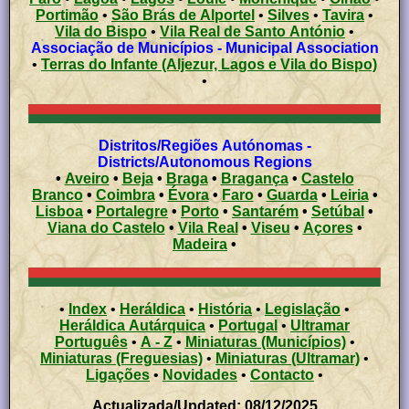
Portimão
•
São Brás de Alportel
•
Silves
•
Tavira
•
Vila do Bispo
•
Vila Real de Santo António
•
Associação de Municípios - Municipal Association
•
Terras do Infante (Aljezur, Lagos e Vila do Bispo)
•
Distritos/Regiões Autónomas -
Districts/Autonomous Regions
•
Aveiro
•
Beja
•
Braga
•
Bragança
•
Castelo
Branco
•
Coimbra
•
Évora
•
Faro
•
Guarda
•
Leiria
•
Lisboa
•
Portalegre
•
Porto
•
Santarém
•
Setúbal
•
Viana do Castelo
•
Vila Real
•
Viseu
•
Açores
•
Madeira
•
•
Index
•
Heráldica
•
História
•
Legislação
•
Heráldica Autárquica
•
Portugal
•
Ultramar
Português
•
A - Z
•
Miniaturas (Municípios)
•
Miniaturas (Freguesias)
•
Miniaturas (Ultramar)
•
Ligações
•
Novidades
•
Contacto
•
Actualizada/Updated: 08/12/2025