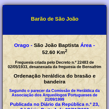
Barão de São João
Orago -
São João Baptista
Área -
2
52.60
Km
Freguesia criada pelo Decreto n.º 22483 de
02/05/1933, desanexada da freguesia de Bensafrim
Ordenação heráldica do brasão e
bandeira
Segundo o parecer da Comissão de Heráldica da
Associação dos Arqueólogos Portugueses de
21/09/1999
Publicada no Diário da República n.º 23,