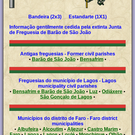
Bandeira (2x3) Estandarte (1X1)
Informação gentilmente cedida pela
extinta Junta
de Freguesia de
Barão de São João
Antigas freguesias - Former civil parishes
•
Barão de São João
•
Bensafrim
•
Freguesias do município de Lagos - Lagos
municipality civil parishes
•
Bensafrim e Barão de São João
•
Luz
•
Odiáxere
•
São Gonçalo de Lagos
•
Municípios do distrito de Faro - Faro district
municipalities
•
Albufeira
•
Alcoutim
•
Aljezur
•
Castro Marim
•
Faro
•
Lagoa
•
Lagos
•
Loulé
•
Monchique
•
Olhão
•