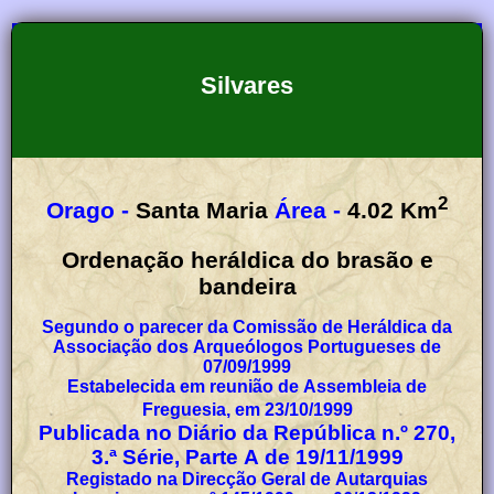
Silvares
2
Orago -
Santa Maria
Área -
4.02
Km
Ordenação heráldica do brasão e
bandeira
Segundo o parecer da Comissão de Heráldica da
Associação dos Arqueólogos Portugueses de
07/09/1999
Estabelecida em reunião de Assembleia de
Freguesia, em 23/10/1999
Publicada no Diário da República n.º 270,
3.ª Série, Parte A de 19/11/1999
Registado na Direcção Geral de Autarquias