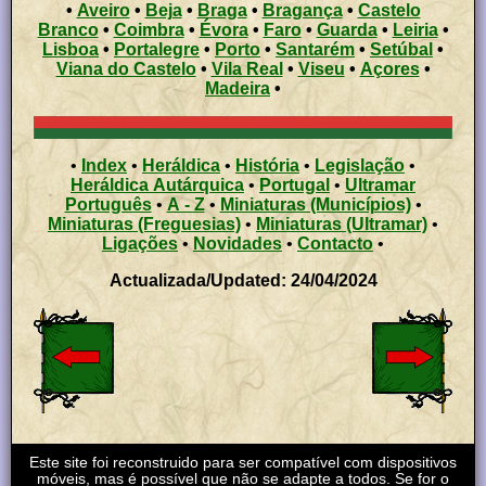
•
Aveiro
•
Beja
•
Braga
•
Bragança
•
Castelo
Branco
•
Coimbra
•
Évora
•
Faro
•
Guarda
•
Leiria
•
Lisboa
•
Portalegre
•
Porto
•
Santarém
•
Setúbal
•
Viana do Castelo
•
Vila Real
•
Viseu
•
Açores
•
Madeira
•
•
Index
•
Heráldica
•
História
•
Legislação
•
Heráldica Autárquica
•
Portugal
•
Ultramar
Português
•
A - Z
•
Miniaturas (Municípios)
•
Miniaturas (Freguesias)
•
Miniaturas (Ultramar)
•
Ligações
•
Novidades
•
Contacto
•
Actualizada/Updated: 24/04/2024
Este site foi reconstruido para ser compatível com dispositivos
móveis, mas é possível que não se adapte a todos. Se for o