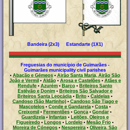
Bandeira (2x3) Estandarte (1X1)
Freguesias do município de Guimarães -
Guimarães municipality civil parishes
•
Abação e Gémeos
•
Airão Santa Maria, Airão São
João e Vermil
•
Aldão
•
Arosa e Castelões
•
Atães e
Rendufe
•
Azurém
•
Barco
•
Briteiros Santo
Estêvão e Donim
•
Briteiros São Salvador e
Briteiros Santa Leocádia
•
Brito
•
Caldelas
•
Candoso (São Martinho)
•
Candoso São Tiago e
Mascotelos
•
Conde e Gandarela
•
Costa
•
Creixomil
•
Fermentões
•
Gonça
•
Gondar
•
Guardizela
•
Infantas
•
Leitões, Oleiros e
Figueiredo
•
Longos
•
Lordelo
•
Mesão Frio
•
Moreira de Cónegos
•
Nespereira
•
Oliveira, São