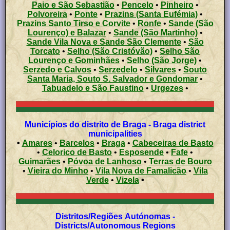
Paio e São Sebastião
•
Pencelo
•
Pinheiro
•
Polvoreira
•
Ponte
•
Prazins (Santa Eufémia)
•
Prazins Santo Tirso e Corvite
•
Ronfe
•
Sande (São
Lourenço) e Balazar
•
Sande (São Martinho)
•
Sande Vila Nova e Sande São Clemente
•
São
Torcato
•
Selho (São Cristóvão)
•
Selho São
Lourenço e Gominhães
•
Selho (São Jorge)
•
Serzedo e Calvos
•
Serzedelo
•
Silvares
•
Souto
Santa Maria, Souto S. Salvador e Gondomar
•
Tabuadelo e São Faustino
•
Urgezes
•
Municípios do distrito de Braga - Braga district
municipalities
•
Amares
•
Barcelos
•
Braga
•
Cabeceiras de Basto
•
Celorico de Basto
•
Esposende
•
Fafe
•
Guimarães
•
Póvoa de Lanhoso
•
Terras de Bouro
•
Vieira do Minho
•
Vila Nova de Famalicão
•
Vila
Verde
•
Vizela
•
Distritos/Regiões Autónomas -
Districts/Autonomous Regions