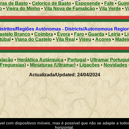
ras de Basto
•
Celorico de Basto
•
Esposende
•
Fafe
•
Guim
o
•
Vieira do Minho
•
Vila Nova de Famalicão
•
Vila Verde
•
V
Distritos/Regiões Autónomas - Districts/Autonomous Regi
astelo Branco
•
Coimbra
•
Évora
•
Faro
•
Guarda
•
Leiria
•
L
túbal
•
Viana do Castelo
•
Vila Real
•
Viseu
•
Açores
•
Madei
slação
•
Heráldica Autárquica
•
Portugal
•
Ultramar Portugu
(Freguesias)
•
Miniaturas (Ultramar)
•
Ligações
•
Novidades
Actualizada/Updated: 24/04/2024
ível com dispositivos móveis, mas é possível que não se adapte a todo
horizontal.