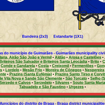
Bandeira (2x3) Estandarte (1X1)
s do município de Guimarães - Guimarães municipality civi
aria, Airão São João e Vermil
•
Aldão
•
Arosa e Castelões
•
Briteiros São Salvador e Briteiros Santa Leocádia
•
Brito
•
C
•
Conde e Gandarela
•
Costa
•
Creixomil
•
Fermentões
•
Gon
s
•
Lordelo
•
Mesão Frio
•
Moreira de Cónegos
•
Nespereira
nte
•
Prazins (Santa Eufémia)
•
Prazins Santo Tirso e Corvit
e Vila Nova e Sande São Clemente
•
São Torcato
•
Selho (S
Serzedo e Calvos
•
Serzedelo
•
Silvares
•
Souto Santa Maria
Tabuadelo e São Faustino
•
Urgezes
•
Municípios do distrito de Braga - Braga district municipalitie