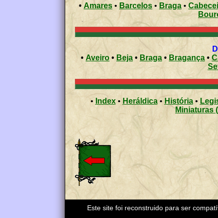
•
Amares
•
Barcelos
•
Braga
•
Cabecei
Bour
•
Aveiro
•
Beja
•
Braga
•
Bragança
•
C
Se
•
Index
•
Heráldica
•
História
•
Legi
Miniaturas 
Este site foi reconstruido para ser compat