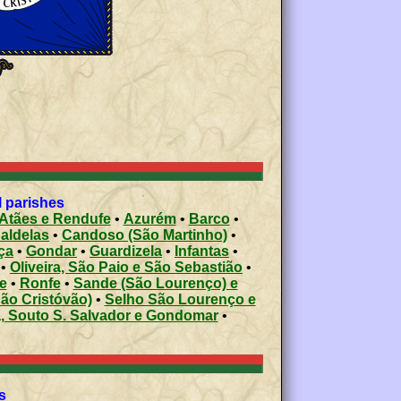
l parishes
Atães e Rendufe
•
Azurém
•
Barco
•
aldelas
•
Candoso (São Martinho)
•
ça
•
Gondar
•
Guardizela
•
Infantas
•
•
Oliveira, São Paio e São Sebastião
•
e
•
Ronfe
•
Sande (São Lourenço) e
ão Cristóvão)
•
Selho São Lourenço e
, Souto S. Salvador e Gondomar
•
s