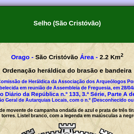
Selho (São Cristóvão)
2
Orago -
São Cristóvão
Área -
2.2
Km
Ordenação heráldica do brasão e bandeira
Comissão de Heráldica da Associação dos Arqueólogos Por
belecida em reunião de Assembleia de Freguesia, em 28/04
 Diário da República n.º 133, 3.ª Série, Parte A 
o Geral de Autarquias Locais, com o n.º (Desconhecido ou
de movente de campanha ondada de azul e prata de três ti
s torres. Listel branco, com a legenda em maiúsculas a ne