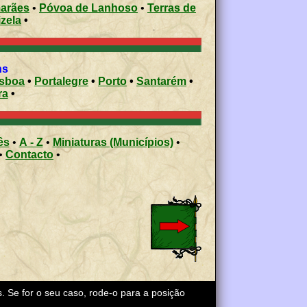
arães
•
Póvoa de Lanhoso
•
Terras de
izela
•
ons
isboa
•
Portalegre
•
Porto
•
Santarém
•
ra
•
ês
•
A - Z
•
Miniaturas (Municípios)
•
•
Contacto
•
s. Se for o seu caso, rode-o para a posição