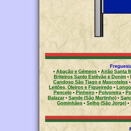
Freguesia
•
Abação e Gémeos
•
Airão Santa M
Briteiros Santo Estêvão e Donim
•
Candoso São Tiago e Mascotelos
Leitões, Oleiros e Figueiredo
•
Longo
Pencelo
•
Pinheiro
•
Polvoreira
•
Po
Balazar
•
Sande (São Martinho)
•
Sand
Gominhães
•
Selho (São Jorge)
•