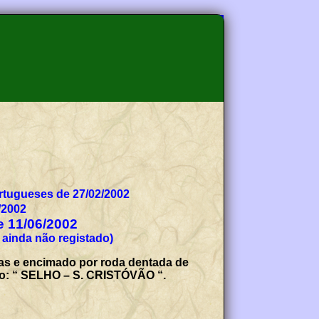
tugueses de 27/02/2002
/2002
de 11/06/2002
 ainda não registado)
ras e encimado por roda dentada de
gro: “ SELHO – S. CRISTÓVÃO “.