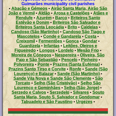
Guimarães municipality civil parishes
•
Abação e Gémeos
•
Airão Santa Maria, Airão São
João e Vermil
•
Aldão
•
Arosa e Castelões
•
Atães e
Rendufe
•
Azurém
•
Barco
•
Briteiros Santo
Estêvão e Donim
•
Briteiros São Salvador e
Briteiros Santa Leocádia
•
Brito
•
Caldelas
•
Candoso (São Martinho)
•
Candoso São Tiago e
Mascotelos
•
Conde e Gandarela
•
Costa
•
Creixomil
•
Fermentões
•
Gonça
•
Gondar
•
Guardizela
•
Infantas
•
Leitões, Oleiros e
Figueiredo
•
Longos
•
Lordelo
•
Mesão Frio
•
Moreira de Cónegos
•
Nespereira
•
Oliveira, São
Paio e São Sebastião
•
Pencelo
•
Pinheiro
•
Polvoreira
•
Ponte
•
Prazins (Santa Eufémia)
•
Prazins Santo Tirso e Corvite
•
Ronfe
•
Sande (São
Lourenço) e Balazar
•
Sande (São Martinho)
•
Sande Vila Nova e Sande São Clemente
•
São
Torcato
•
Selho (São Cristóvão)
•
Selho São
Lourenço e Gominhães
•
Selho (São Jorge)
•
Serzedo e Calvos
•
Serzedelo
•
Silvares
•
Souto
Santa Maria, Souto S. Salvador e Gondomar
•
Tabuadelo e São Faustino
•
Urgezes
•