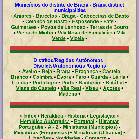
Municípios do distrito de Braga - Braga district
municipalities
•
Amares
•
Barcelos
•
Braga
•
Cabeceiras de Basto
•
Celorico de Basto
•
Esposende
•
Fafe
•
Guimarães
•
Póvoa de Lanhoso
•
Terras de Bouro
•
Vieira do Minho
•
Vila Nova de Famalicão
•
Vila
Verde
•
Vizela
•
Distritos/Regiões Autónomas -
Districts/Autonomous Regions
•
Aveiro
•
Beja
•
Braga
•
Bragança
•
Castelo
Branco
•
Coimbra
•
Évora
•
Faro
•
Guarda
•
Leiria
•
Lisboa
•
Portalegre
•
Porto
•
Santarém
•
Setúbal
•
Viana do Castelo
•
Vila Real
•
Viseu
•
Açores
•
Madeira
•
•
Index
•
Heráldica
•
História
•
Legislação
•
Heráldica Autárquica
•
Portugal
•
Ultramar
Português
•
A - Z
•
Miniaturas (Municípios)
•
Miniaturas (Freguesias)
•
Miniaturas (Ultramar)
•
Ligações
•
Novidades
•
Contacto
•