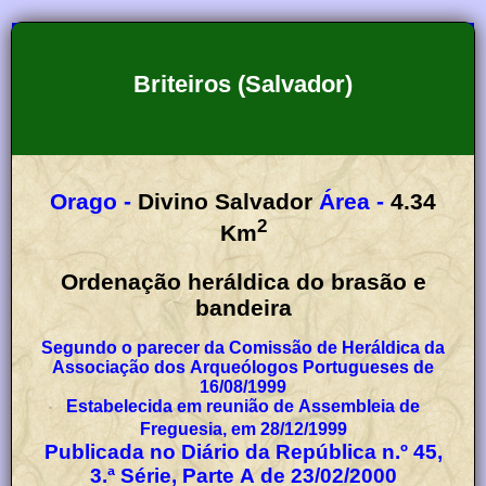
Briteiros (Salvador)
Orago -
Divino Salvador
Área -
4.34
2
Km
Ordenação heráldica do brasão e
bandeira
Segundo o parecer da Comissão de Heráldica da
Associação dos Arqueólogos Portugueses de
16/08/1999
Estabelecida em reunião de Assembleia de
Freguesia, em 28/12/1999
Publicada no Diário da República n.º 45,
3.ª Série, Parte A de 23/02/2000