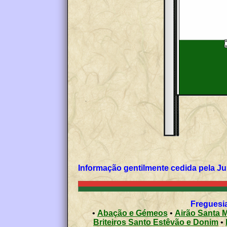
Informação gentilmente cedida pela J
Freguesia
•
Abação e Gémeos
•
Airão Santa M
Briteiros Santo Estêvão e Donim
•