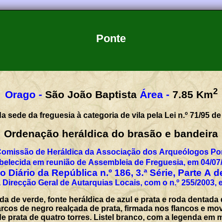
Ponte
2
Orago -
São João Baptista
Área -
7.85
Km
a sede da freguesia à categoria de vila pela Lei n.º 71/95 de
Ordenação heráldica do brasão e bandeira
Comissão de Heráldica da Associação dos Arqueólogos Por
belecida em reunião de Assembleia de Freguesia, em 04/07
 Diário da República n.º 186, 3.ª Série, Parte A 
 Direcção Geral de Autarquias Locais, com o n.º 255/2003, 
da de verde, fonte heráldica de azul e prata e roda dentad
rcos de negro realçada de prata, firmada nos flancos e mo
de prata de quatro torres. Listel branco, com a legenda em