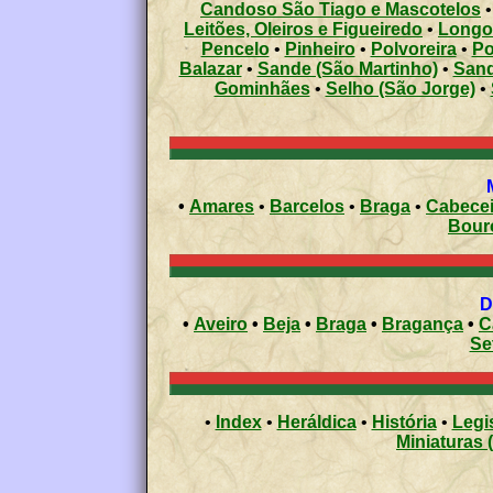
Candoso São Tiago e Mascotelos
Leitões, Oleiros e Figueiredo
•
Longo
Pencelo
•
Pinheiro
•
Polvoreira
•
Po
Balazar
•
Sande (São Martinho)
•
Sand
Gominhães
•
Selho (São Jorge)
•
•
Amares
•
Barcelos
•
Braga
•
Cabecei
Bour
•
Aveiro
•
Beja
•
Braga
•
Bragança
•
C
Se
•
Index
•
Heráldica
•
História
•
Legi
Miniaturas 