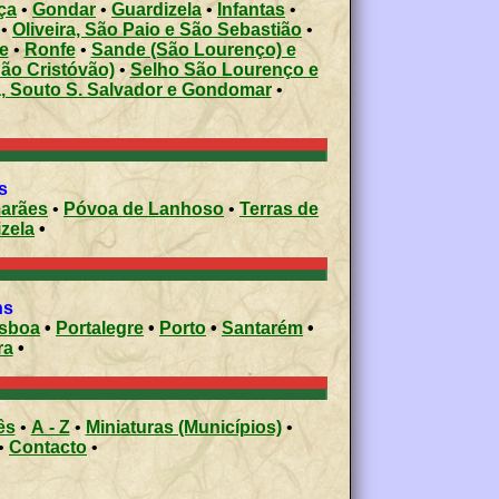
ça
•
Gondar
•
Guardizela
•
Infantas
•
•
Oliveira, São Paio e São Sebastião
•
e
•
Ronfe
•
Sande (São Lourenço) e
ão Cristóvão)
•
Selho São Lourenço e
, Souto S. Salvador e Gondomar
•
s
arães
•
Póvoa de Lanhoso
•
Terras de
izela
•
ons
isboa
•
Portalegre
•
Porto
•
Santarém
•
ra
•
ês
•
A - Z
•
Miniaturas (Municípios)
•
•
Contacto
•