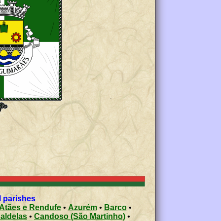
l parishes
Atães e Rendufe
•
Azurém
•
Barco
•
aldelas
•
Candoso (São Martinho)
•