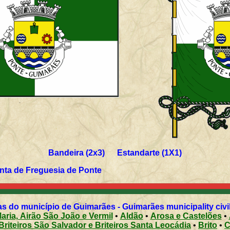
Bandeira (2x3) Estandarte (1X1)
unta de Freguesia de Ponte
s do município de Guimarães - Guimarães municipality civi
aria, Airão São João e Vermil
•
Aldão
•
Arosa e Castelões
•
Briteiros São Salvador e Briteiros Santa Leocádia
•
Brito
•
C