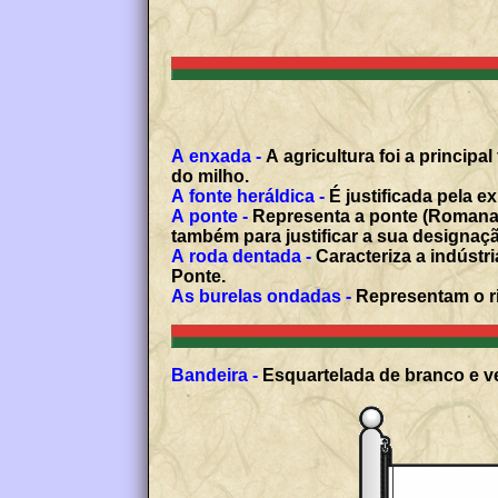
A enxada -
A agricultura foi a princip
do milho.
A fonte heráldica -
É justificada pela e
A ponte -
Representa a ponte (Romana) 
também para justificar a sua designaç
A roda dentada -
Caracteriza a indústr
Ponte.
As burelas ondadas -
Representam o r
Bandeira -
Esquartelada de branco e ve