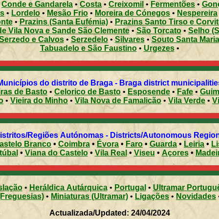
•
Conde e Gandarela
•
Costa
•
Creixomil
•
Fermentões
•
Gon
s
•
Lordelo
•
Mesão Frio
•
Moreira de Cónegos
•
Nespereira
nte
•
Prazins (Santa Eufémia)
•
Prazins Santo Tirso e Corvit
e Vila Nova e Sande São Clemente
•
São Torcato
•
Selho (S
Serzedo e Calvos
•
Serzedelo
•
Silvares
•
Souto Santa Maria
Tabuadelo e São Faustino
•
Urgezes
•
Municípios do distrito de Braga - Braga district municipalitie
ras de Basto
•
Celorico de Basto
•
Esposende
•
Fafe
•
Guim
o
•
Vieira do Minho
•
Vila Nova de Famalicão
•
Vila Verde
•
V
Distritos/Regiões Autónomas - Districts/Autonomous Regi
astelo Branco
•
Coimbra
•
Évora
•
Faro
•
Guarda
•
Leiria
•
L
túbal
•
Viana do Castelo
•
Vila Real
•
Viseu
•
Açores
•
Madei
slação
•
Heráldica Autárquica
•
Portugal
•
Ultramar Portugu
(Freguesias)
•
Miniaturas (Ultramar)
•
Ligações
•
Novidades
Actualizada/Updated: 24/04/2024