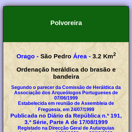
Polvoreira
2
Orago -
São Pedro
Área -
3.2
Km
Ordenação heráldica do brasão e
bandeira
Segundo o parecer da Comissão de Heráldica da
Associação dos Arqueólogos Portugueses de
07/06/1999
Estabelecida em reunião de Assembleia de
Freguesia, em 24/07/1999
Publicada no Diário da República n.º 191,
3.ª Série, Parte A de 17/08/1999
Registado na Direcção Geral de Autarquias