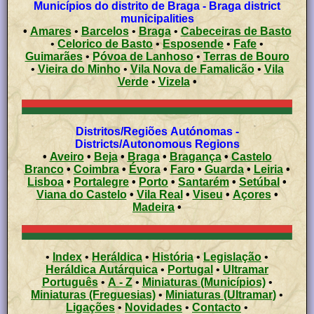
Municípios do distrito de Braga - Braga district
municipalities
•
Amares
•
Barcelos
•
Braga
•
Cabeceiras de Basto
•
Celorico de Basto
•
Esposende
•
Fafe
•
Guimarães
•
Póvoa de Lanhoso
•
Terras de Bouro
•
Vieira do Minho
•
Vila Nova de Famalicão
•
Vila
Verde
•
Vizela
•
Distritos/Regiões Autónomas -
Districts/Autonomous Regions
•
Aveiro
•
Beja
•
Braga
•
Bragança
•
Castelo
Branco
•
Coimbra
•
Évora
•
Faro
•
Guarda
•
Leiria
•
Lisboa
•
Portalegre
•
Porto
•
Santarém
•
Setúbal
•
Viana do Castelo
•
Vila Real
•
Viseu
•
Açores
•
Madeira
•
•
Index
•
Heráldica
•
História
•
Legislação
•
Heráldica Autárquica
•
Portugal
•
Ultramar
Português
•
A - Z
•
Miniaturas (Municípios)
•
Miniaturas (Freguesias)
•
Miniaturas (Ultramar)
•
Ligações
•
Novidades
•
Contacto
•