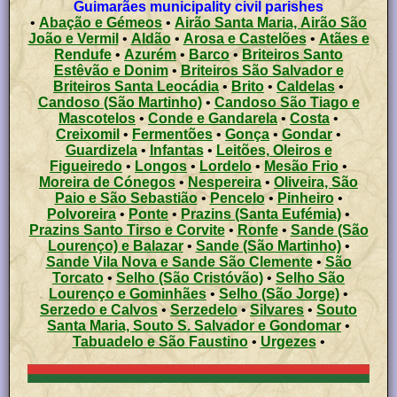
Guimarães municipality civil parishes
•
Abação e Gémeos
•
Airão Santa Maria, Airão São
João e Vermil
•
Aldão
•
Arosa e Castelões
•
Atães e
Rendufe
•
Azurém
•
Barco
•
Briteiros Santo
Estêvão e Donim
•
Briteiros São Salvador e
Briteiros Santa Leocádia
•
Brito
•
Caldelas
•
Candoso (São Martinho)
•
Candoso São Tiago e
Mascotelos
•
Conde e Gandarela
•
Costa
•
Creixomil
•
Fermentões
•
Gonça
•
Gondar
•
Guardizela
•
Infantas
•
Leitões, Oleiros e
Figueiredo
•
Longos
•
Lordelo
•
Mesão Frio
•
Moreira de Cónegos
•
Nespereira
•
Oliveira, São
Paio e São Sebastião
•
Pencelo
•
Pinheiro
•
Polvoreira
•
Ponte
•
Prazins (Santa Eufémia)
•
Prazins Santo Tirso e Corvite
•
Ronfe
•
Sande (São
Lourenço) e Balazar
•
Sande (São Martinho)
•
Sande Vila Nova e Sande São Clemente
•
São
Torcato
•
Selho (São Cristóvão)
•
Selho São
Lourenço e Gominhães
•
Selho (São Jorge)
•
Serzedo e Calvos
•
Serzedelo
•
Silvares
•
Souto
Santa Maria, Souto S. Salvador e Gondomar
•
Tabuadelo e São Faustino
•
Urgezes
•