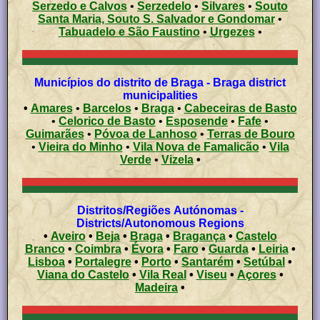
Serzedo e Calvos
•
Serzedelo
•
Silvares
•
Souto
Santa Maria, Souto S. Salvador e Gondomar
•
Tabuadelo e São Faustino
•
Urgezes
•
Municípios do distrito de Braga - Braga district
municipalities
•
Amares
•
Barcelos
•
Braga
•
Cabeceiras de Basto
•
Celorico de Basto
•
Esposende
•
Fafe
•
Guimarães
•
Póvoa de Lanhoso
•
Terras de Bouro
•
Vieira do Minho
•
Vila Nova de Famalicão
•
Vila
Verde
•
Vizela
•
Distritos/Regiões Autónomas -
Districts/Autonomous Regions
•
Aveiro
•
Beja
•
Braga
•
Bragança
•
Castelo
Branco
•
Coimbra
•
Évora
•
Faro
•
Guarda
•
Leiria
•
Lisboa
•
Portalegre
•
Porto
•
Santarém
•
Setúbal
•
Viana do Castelo
•
Vila Real
•
Viseu
•
Açores
•
Madeira
•