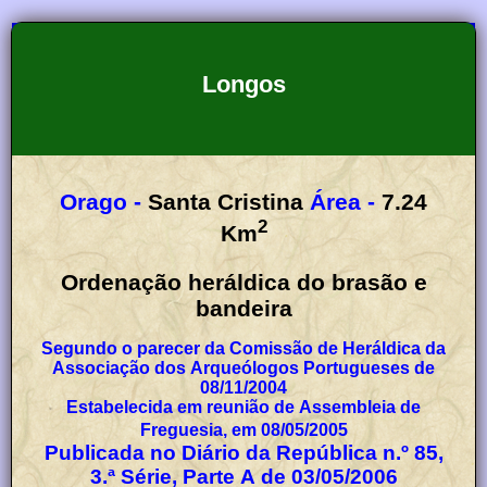
Longos
Orago -
Santa Cristina
Área -
7.24
2
Km
Ordenação heráldica do brasão e
bandeira
Segundo o parecer da Comissão de Heráldica da
Associação dos Arqueólogos Portugueses de
08/11/2004
Estabelecida em reunião de Assembleia de
Freguesia, em 08/05/2005
Publicada no Diário da República n.º 85,
3.ª Série, Parte A de 03/05/2006