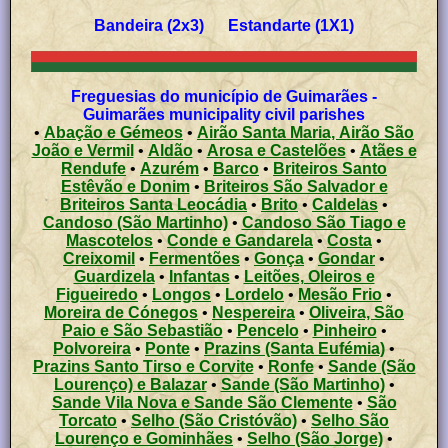
Bandeira (2x3) Estandarte (1X1)
Freguesias do município de Guimarães -
Guimarães municipality civil parishes
•
Abação e Gémeos
•
Airão Santa Maria, Airão São
João e Vermil
•
Aldão
•
Arosa e Castelões
•
Atães e
Rendufe
•
Azurém
•
Barco
•
Briteiros Santo
Estêvão e Donim
•
Briteiros São Salvador e
Briteiros Santa Leocádia
•
Brito
•
Caldelas
•
Candoso (São Martinho)
•
Candoso São Tiago e
Mascotelos
•
Conde e Gandarela
•
Costa
•
Creixomil
•
Fermentões
•
Gonça
•
Gondar
•
Guardizela
•
Infantas
•
Leitões, Oleiros e
Figueiredo
•
Longos
•
Lordelo
•
Mesão Frio
•
Moreira de Cónegos
•
Nespereira
•
Oliveira, São
Paio e São Sebastião
•
Pencelo
•
Pinheiro
•
Polvoreira
•
Ponte
•
Prazins (Santa Eufémia)
•
Prazins Santo Tirso e Corvite
•
Ronfe
•
Sande (São
Lourenço) e Balazar
•
Sande (São Martinho)
•
Sande Vila Nova e Sande São Clemente
•
São
Torcato
•
Selho (São Cristóvão)
•
Selho São
Lourenço e Gominhães
•
Selho (São Jorge)
•